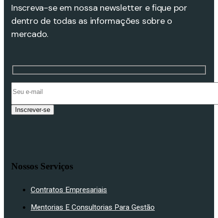
Inscreva-se em nossa newsletter e fique por
dentro de todas as informações sobre o
mercado.
Inscrever-se
Nossos Serviços
Contratos Empresariais
Mentorias E Consultorias Para Gestão