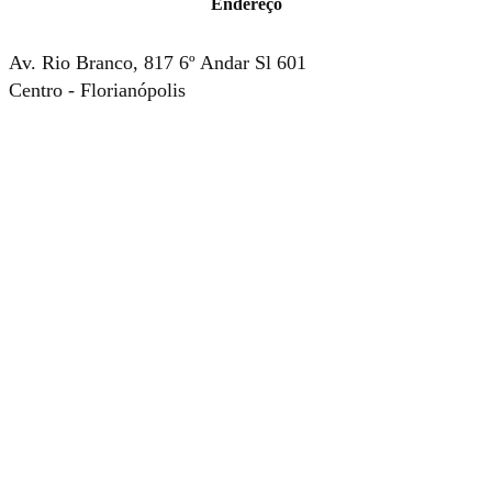
Endereço
Av. Rio Branco, 817 6º Andar Sl 601
Centro - Florianópolis