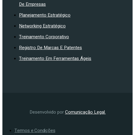
De Empresas
Planejamento Estratégico
Networking Estratégico
Treinamento Corporativo
Registro De Marcas E Patentes
Treinamento Em Ferramentas Ágeis
Desenvolvido por
Comunicação Legal.
Termos e Condições