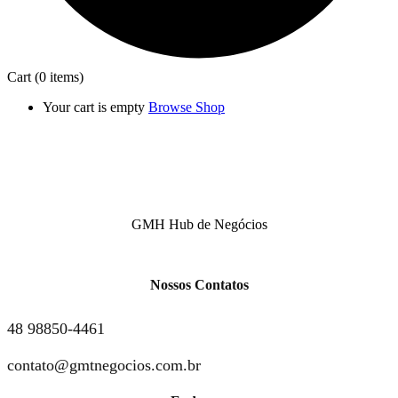
Cart
(0 items)
Your cart is empty
Browse Shop
GMH Hub de Negócios
Nossos Contatos
48 98850-4461
contato@gmtnegocios.com.br