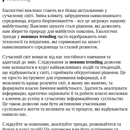
Екологічні виклики стають все більш актуальними у
сучасному світі. Зміна клімату, забруднення навколишнього
середовища, втрата біорізноманіття – все це загрожує нашому
майбутньому. Важливо шукати сталі рішення, які дозволять
нам зберегти природу для майбутніх поколінь. Екологічні
тренди у
новинах trending
часто відображають нові
технології та ініціативи, які спрямовані на захист
навколишнього середовища та сталий розвиток.
Сучасний світ вимагає від нас постійного навчання та
адаптації до змін. Слідкування за
новини trending
дозволяє
нам залишатися в курсі найважливіших подій та тенденцій,
що відбуваються у світі, і приймати обґрунтовані рішення. Це
не просто інструмент для отримання інформації, а й
можливість краще розуміти світ, в якому ми живемо, та
формувати власне бачення майбутнього. Здатність аналізувати
інформацію, критично оцінювати її та робити власні висновки
є ключем до успіху в сучасному інформаційному суспільстві.
Це також дозволяє нам бути активними учасниками
суспільного життя та впливати на ті процеси, які відбуваються
навколо нас.
Слідкуйте за новинами, аналізуйте тренди, розвивайтеся та
будьте в курсі подій! Це допоможе вам бути успішними та