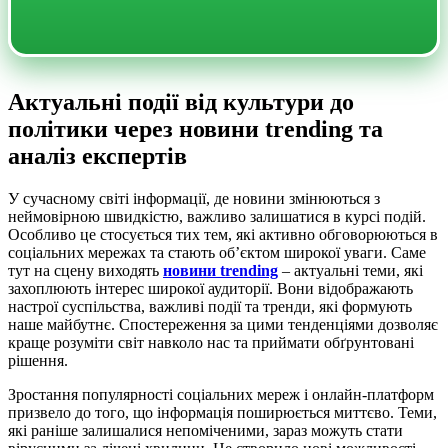
Актуальні події від культури до
політики через новини trending та
аналіз експертів
У сучасному світі інформації, де новини змінюються з
неймовірною швидкістю, важливо залишатися в курсі подій.
Особливо це стосується тих тем, які активно обговорюються в
соціальних мережах та стають об’єктом широкої уваги. Саме
тут на сцену виходять
новини trending
– актуальні теми, які
захоплюють інтерес широкої аудиторії. Вони відображають
настрої суспільства, важливі події та тренди, які формують
наше майбутнє. Спостереження за цими тенденціями дозволяє
краще розуміти світ навколо нас та приймати обґрунтовані
рішення.
Зростання популярності соціальних мереж і онлайн-платформ
призвело до того, що інформація поширюється миттєво. Теми,
які раніше залишалися непоміченими, зараз можуть стати