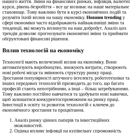
нашого життя. Зміни на фінансових ринках, інфляція, валютні
курси, рівень безробіття – все це впливає на наше матеріальне
становище. Тому важливо бути в курсі економічних подій та
розуміти їхній вплив на нашу економіку.
Новини trending
у
сфері економіки часто відображають найважливіші зміни та
тенденції, які можуть вплинути на наш добробут. Аналіз цих
трендів дозволяє прогнозувати економічні зміни та приймати
обґрунтовані фінансові рішення.
Вплив технологій на економіку
Технології мають величезний вплив на економіку. Вони
автоматизують виробництво, знижують витрати, створюють
нові робочі місця та змінюють структуру ринку праці.
Зростання популярності штучного інтелекту, робототехніки та
інших передових технологій призводить до того, що багато
професій стають непотрібними, а інші – більш затребуваними.
Тому важливо постійно навчатися та здобувати нові навички,
щоб залишатися конкурентоспроможним на ринку праці.
Інвестиції в освіту та розвиток технологій є ключем до
економічного зростання та процвітання.
Аналіз ринку цінних паперів та інвестиційних
можливостей.
Оцінка впливу інфляції на купівельну спроможність