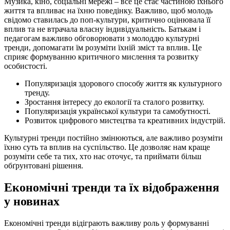
Музика, кіно, соціальні мережі – все це стає частиною їхнього
життя та впливає на їхню поведінку. Важливо, щоб молодь
свідомо ставилась до поп-культури, критично оцінювала її
вплив та не втрачала власну індивідуальність. Батькам і
педагогам важливо обговорювати з молоддю культурні
тренди, допомагати їм розуміти їхній зміст та вплив. Це
сприяє формуванню критичного мислення та розвитку
особистості.
Популяризація здорового способу життя як культурного
тренду.
Зростання інтересу до екології та сталого розвитку.
Популяризація української культури та самобутності.
Розвиток цифрового мистецтва та креативних індустрій.
Культурні тренди постійно змінюються, але важливо розуміти
їхню суть та вплив на суспільство. Це дозволяє нам краще
розуміти себе та тих, хто нас оточує, та приймати більш
обґрунтовані рішення.
Економічні тренди та їх відображення
у новинах
Економічні тренди відіграють важливу роль у формуванні