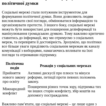
політичної думки
Соціальні мережі стали потужним інструментом для
формування політичної думки. Вони дозволяють людям
висловлювати свої погляди, обмінюватися інформацією та
організовувати протести. З іншого боку, соціальні мережі
можуть бути використані для поширення дезінформації та
маніпулювання громадською думкою. Тому важливо критично
ставитись до інформації, яку ми отримуємо з соціальних
мереж, та перевіряти її достовірність. Зрозуміло, що політики
все більше уваги приділяють соціальним мережам як каналу
комунікації з виборцями, намагаючись впливати на їхні
погляди та отримавши підтримку.
Політична
Реакція у соціальних мережах
подія
Прийняття
Активні дискусії про плюси та мінуси
нового закону
реформи, петиції проти певних положень
про освіту
закону.
Поширення різних точок зору, підтримка тих
Міжнародний
чи інших сторін конфлікту, збір коштів на
конфлікт
допомогу постраждалим.
Важливо пам’ятати, що соціальні мережі – це лише один з