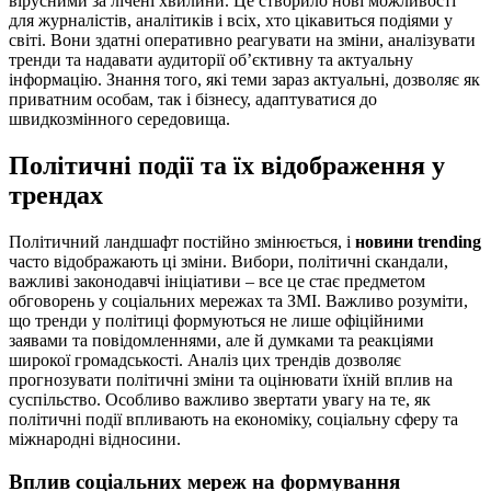
вірусними за лічені хвилини. Це створило нові можливості
для журналістів, аналітиків і всіх, хто цікавиться подіями у
світі. Вони здатні оперативно реагувати на зміни, аналізувати
тренди та надавати аудиторії об’єктивну та актуальну
інформацію. Знання того, які теми зараз актуальні, дозволяє як
приватним особам, так і бізнесу, адаптуватися до
швидкозмінного середовища.
Політичні події та їх відображення у
трендах
Політичний ландшафт постійно змінюється, і
новини trending
часто відображають ці зміни. Вибори, політичні скандали,
важливі законодавчі ініціативи – все це стає предметом
обговорень у соціальних мережах та ЗМІ. Важливо розуміти,
що тренди у політиці формуються не лише офіційними
заявами та повідомленнями, але й думками та реакціями
широкої громадськості. Аналіз цих трендів дозволяє
прогнозувати політичні зміни та оцінювати їхній вплив на
суспільство. Особливо важливо звертати увагу на те, як
політичні події впливають на економіку, соціальну сферу та
міжнародні відносини.
Вплив соціальних мереж на формування