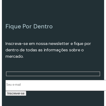
Fique Por Dentro
Inscreva-se em nossa newsletter e fique por
dentro de todas as informações sobre o
mercado.
Inscrever-se