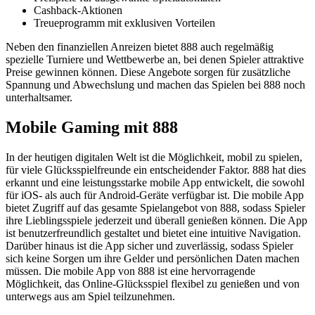
Cashback-Aktionen
Treueprogramm mit exklusiven Vorteilen
Neben den finanziellen Anreizen bietet 888 auch regelmäßig
spezielle Turniere und Wettbewerbe an, bei denen Spieler attraktive
Preise gewinnen können. Diese Angebote sorgen für zusätzliche
Spannung und Abwechslung und machen das Spielen bei 888 noch
unterhaltsamer.
Mobile Gaming mit 888
In der heutigen digitalen Welt ist die Möglichkeit, mobil zu spielen,
für viele Glücksspielfreunde ein entscheidender Faktor. 888 hat dies
erkannt und eine leistungsstarke mobile App entwickelt, die sowohl
für iOS- als auch für Android-Geräte verfügbar ist. Die mobile App
bietet Zugriff auf das gesamte Spielangebot von 888, sodass Spieler
ihre Lieblingsspiele jederzeit und überall genießen können. Die App
ist benutzerfreundlich gestaltet und bietet eine intuitive Navigation.
Darüber hinaus ist die App sicher und zuverlässig, sodass Spieler
sich keine Sorgen um ihre Gelder und persönlichen Daten machen
müssen. Die mobile App von 888 ist eine hervorragende
Möglichkeit, das Online-Glücksspiel flexibel zu genießen und von
unterwegs aus am Spiel teilzunehmen.