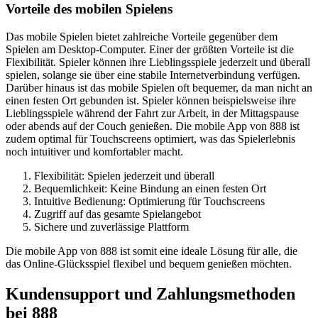
Vorteile des mobilen Spielens
Das mobile Spielen bietet zahlreiche Vorteile gegenüber dem
Spielen am Desktop-Computer. Einer der größten Vorteile ist die
Flexibilität. Spieler können ihre Lieblingsspiele jederzeit und überall
spielen, solange sie über eine stabile Internetverbindung verfügen.
Darüber hinaus ist das mobile Spielen oft bequemer, da man nicht an
einen festen Ort gebunden ist. Spieler können beispielsweise ihre
Lieblingsspiele während der Fahrt zur Arbeit, in der Mittagspause
oder abends auf der Couch genießen. Die mobile App von 888 ist
zudem optimal für Touchscreens optimiert, was das Spielerlebnis
noch intuitiver und komfortabler macht.
Flexibilität: Spielen jederzeit und überall
Bequemlichkeit: Keine Bindung an einen festen Ort
Intuitive Bedienung: Optimierung für Touchscreens
Zugriff auf das gesamte Spielangebot
Sichere und zuverlässige Plattform
Die mobile App von 888 ist somit eine ideale Lösung für alle, die
das Online-Glücksspiel flexibel und bequem genießen möchten.
Kundensupport und Zahlungsmethoden
bei 888