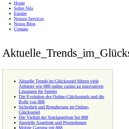
Home
Sobre Nós
Equipe
Nossos Serviços
Nosso Blog
Contato
Aktuelle_Trends_im_Glücks
Aktuelle Trends im Glücksspiel führen viele
Anbieter wie 888 online casino zu innovativen
Lösungen für Spieler
Die Evolution des Online-Glücksspiels und die
Rolle von 888
Sicherheit und Regulierung im Online-
Glücksspiel
Die Vielfalt der Spielangebote bei 888
Spezielle Angebote und Promotionen
Mobile Gaming mit 888