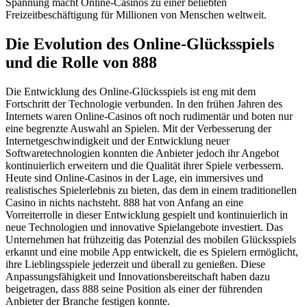
Spannung macht Online-Casinos zu einer beliebten
Freizeitbeschäftigung für Millionen von Menschen weltweit.
Die Evolution des Online-Glücksspiels
und die Rolle von 888
Die Entwicklung des Online-Glücksspiels ist eng mit dem
Fortschritt der Technologie verbunden. In den frühen Jahren des
Internets waren Online-Casinos oft noch rudimentär und boten nur
eine begrenzte Auswahl an Spielen. Mit der Verbesserung der
Internetgeschwindigkeit und der Entwicklung neuer
Softwaretechnologien konnten die Anbieter jedoch ihr Angebot
kontinuierlich erweitern und die Qualität ihrer Spiele verbessern.
Heute sind Online-Casinos in der Lage, ein immersives und
realistisches Spielerlebnis zu bieten, das dem in einem traditionellen
Casino in nichts nachsteht. 888 hat von Anfang an eine
Vorreiterrolle in dieser Entwicklung gespielt und kontinuierlich in
neue Technologien und innovative Spielangebote investiert. Das
Unternehmen hat frühzeitig das Potenzial des mobilen Glücksspiels
erkannt und eine mobile App entwickelt, die es Spielern ermöglicht,
ihre Lieblingsspiele jederzeit und überall zu genießen. Diese
Anpassungsfähigkeit und Innovationsbereitschaft haben dazu
beigetragen, dass 888 seine Position als einer der führenden
Anbieter der Branche festigen konnte.