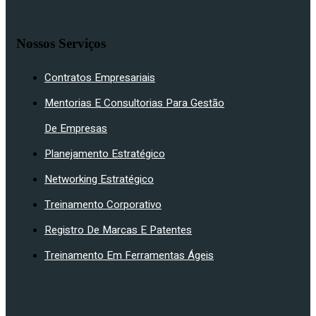
Nossos Serviços
Contratos Empresariais
Mentorias E Consultorias Para Gestão
De Empresas
Planejamento Estratégico
Networking Estratégico
Treinamento Corporativo
Registro De Marcas E Patentes
Treinamento Em Ferramentas Ágeis