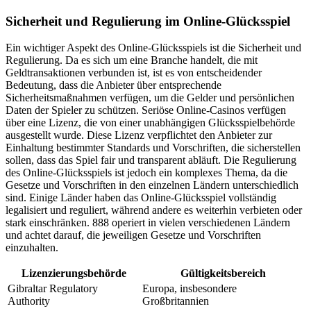
Sicherheit und Regulierung im Online-Glücksspiel
Ein wichtiger Aspekt des Online-Glücksspiels ist die Sicherheit und
Regulierung. Da es sich um eine Branche handelt, die mit
Geldtransaktionen verbunden ist, ist es von entscheidender
Bedeutung, dass die Anbieter über entsprechende
Sicherheitsmaßnahmen verfügen, um die Gelder und persönlichen
Daten der Spieler zu schützen. Seriöse Online-Casinos verfügen
über eine Lizenz, die von einer unabhängigen Glücksspielbehörde
ausgestellt wurde. Diese Lizenz verpflichtet den Anbieter zur
Einhaltung bestimmter Standards und Vorschriften, die sicherstellen
sollen, dass das Spiel fair und transparent abläuft. Die Regulierung
des Online-Glücksspiels ist jedoch ein komplexes Thema, da die
Gesetze und Vorschriften in den einzelnen Ländern unterschiedlich
sind. Einige Länder haben das Online-Glücksspiel vollständig
legalisiert und reguliert, während andere es weiterhin verbieten oder
stark einschränken. 888 operiert in vielen verschiedenen Ländern
und achtet darauf, die jeweiligen Gesetze und Vorschriften
einzuhalten.
Lizenzierungsbehörde
Gültigkeitsbereich
Gibraltar Regulatory
Europa, insbesondere
Authority
Großbritannien