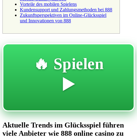
Vorteile des mobilen Spielens
Kundensupport und Zahlungsmethoden bei 888
Zukunftsperspektiven im Online-Glücksspiel
und Innovationen von 888
🔥 Spielen
▶️
Aktuelle Trends im Glücksspiel führen
viele Anbieter wie 888 online casino zu