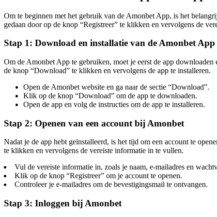
Om te beginnen met het gebruik van de Amonbet App, is het belangri
gedaan door op de knop “Registreer” te klikken en vervolgens de verei
Stap 1: Download en installatie van de Amonbet App
Om de Amonbet App te gebruiken, moet je eerst de app downloaden en
de knop “Download” te klikken en vervolgens de app te installeren.
Open de Amonbet website en ga naar de sectie “Download”.
Klik op de knop “Download” om de app te downloaden.
Open de app en volg de instructies om de app te installeren.
Stap 2: Openen van een account bij Amonbet
Nadat je de app hebt geïnstalleerd, is het tijd om een account te op
te klikken en vervolgens de vereiste informatie in te vullen.
Vul de vereiste informatie in, zoals je naam, e-mailadres en wach
Klik op de knop “Registreer” om je account te openen.
Controleer je e-mailadres om de bevestigingsmail te ontvangen.
Stap 3: Inloggen bij Amonbet