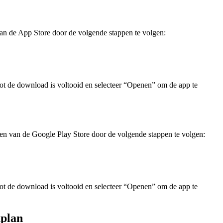
n de App Store door de volgende stappen te volgen:
ot de download is voltooid en selecteer “Openen” om de app te
n van de Google Play Store door de volgende stappen te volgen:
ot de download is voltooid en selecteer “Openen” om de app te
nplan