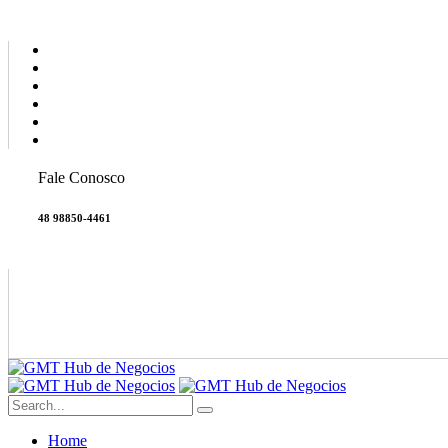
Fale Conosco
48 98850-4461
Home