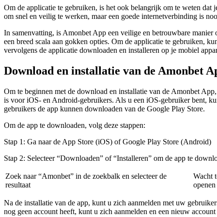
Om de applicatie te gebruiken, is het ook belangrijk om te weten dat 
om snel en veilig te werken, maar een goede internetverbinding is no
In samenvatting, is Amonbet App een veilige en betrouwbare manier o
een breed scala aan gokken opties. Om de applicatie te gebruiken, k
vervolgens de applicatie downloaden en installeren op je mobiel appar
Download en installatie van de Amonbet A
Om te beginnen met de download en installatie van de Amonbet App, i
is voor iOS- en Android-gebruikers. Als u een iOS-gebruiker bent, 
gebruikers de app kunnen downloaden van de Google Play Store.
Om de app te downloaden, volg deze stappen:
Stap 1: Ga naar de App Store (iOS) of Google Play Store (Android)
Stap 2: Selecteer “Downloaden” of “Installeren” om de app te downloa
Zoek naar “Amonbet” in de zoekbalk en selecteer de
Wacht t
resultaat
openen
Na de installatie van de app, kunt u zich aanmelden met uw gebruike
nog geen account heeft, kunt u zich aanmelden en een nieuw accoun