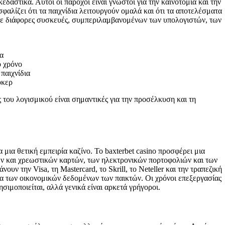
κεδαστικά. Αυτοί οι πάροχοι είναι γνωστοί για την καινοτομία και την
φαλίζει ότι τα παιχνίδια λειτουργούν ομαλά και ότι τα αποτελέσματα
τά με διάφορες συσκευές, συμπεριλαμβανομένων των υπολογιστών, των
λα
ό χρόνο
παιχνίδια
όκερ
 του λογισμικού είναι σημαντικές για την προσέλκυση και τη
 μια θετική εμπειρία καζίνο. Το
baxterbet casino
προσφέρει μια
ν και χρεωστικών καρτών, των ηλεκτρονικών πορτοφολιών και των
ν την Visa, τη Mastercard, το Skrill, το Neteller και την τραπεζική
ία των οικονομικών δεδομένων των παικτών. Οι χρόνοι επεξεργασίας
μοποιείται, αλλά γενικά είναι αρκετά γρήγοροι.