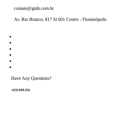
contato@gmh.com.br
Av. Rio Branco, 817 Sl 601 Centro - Florianópolis
Have Any Questions?
+020.098.456