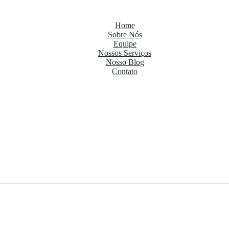
Home
Sobre Nós
Equipe
Nossos Serviços
Nosso Blog
Contato