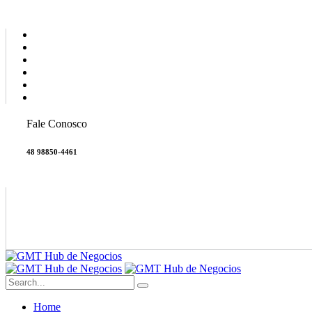
Fale Conosco
48 98850-4461
Home