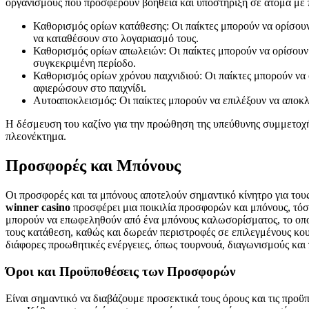
οργανισμούς που προσφέρουν βοήθεια και υποστήριξη σε άτομα με
Καθορισμός ορίων κατάθεσης: Οι παίκτες μπορούν να ορίσουν
να καταθέσουν στο λογαριασμό τους.
Καθορισμός ορίων απωλειών: Οι παίκτες μπορούν να ορίσουν έ
συγκεκριμένη περίοδο.
Καθορισμός ορίων χρόνου παιχνιδιού: Οι παίκτες μπορούν να 
αφιερώσουν στο παιχνίδι.
Αυτοαποκλεισμός: Οι παίκτες μπορούν να επιλέξουν να αποκλε
Η δέσμευση του καζίνο για την προώθηση της υπεύθυνης συμμετοχής
πλεονέκτημα.
Προσφορές και Μπόνους
Οι προσφορές και τα μπόνους αποτελούν σημαντικό κίνητρο για τους
winner casino
προσφέρει μια ποικιλία προσφορών και μπόνους, τόσο 
μπορούν να επωφεληθούν από ένα μπόνους καλωσορίσματος, το οποί
τους κατάθεση, καθώς και δωρεάν περιστροφές σε επιλεγμένους κο
διάφορες προωθητικές ενέργειες, όπως τουρνουά, διαγωνισμούς κα
Όροι και Προϋποθέσεις των Προσφορών
Είναι σημαντικό να διαβάζουμε προσεκτικά τους όρους και τις προ