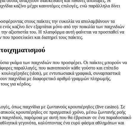
για όσους αναζητούν διασκέδαση και πιθανές απολαβές. Η
χνίδια καζίνο μέχρι καινοτόμες επιλογές, ενώ παράλληλα δίνει
προσφέροντας στους παίκτες την ευκολία να απολαμβάνουν τα
α ενός καζίνο δεν εξαρτάται μόνο από την ποικιλία των παιχνιδιών
ι την αξιοπιστία του. Η πλατφόρμα αυτή φαίνεται να προσπαθεί να
 που προσελκύει και διατηρεί τους παίκτες.
Στοιχηματισμού
ούσια γκάμα των παιχνιδιών που προσφέρει. Οι παίκτες μπορούν να
ιάφορες παραλλαγές, που ικανοποιούν κάθε γούστο και επίπεδο
 κουλοχέρηδες (slots), με εντυπωσιακά γραφικά, συναρπαστικά
ρουν παιχνίδια με διαφορετικό αριθμό γραμμών πληρωμής,
τους για κέρδος.
λογές, όπως παιχνίδια με ζωντανούς κρουπιέρηδες (live casino). Σε
αγματικούς κρουπιέρηδες σε πραγματικό χρόνο, μέσω ζωντανής ροής
ία παιχνιδιού, παρόμοια με αυτή που θα έβρισκαν σε ένα παραδοσιακό
ε αθλητικά γεγονότα, καλύπτοντας ένα ευρύ φάσμα αθλημάτων και