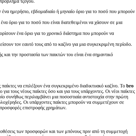
 πρόβλημα τζόγου.
 ένα ημερήσιο, εβδομαδιαίο ή μηνιαίο όριο για το ποσό που μπορούν
να όριο για το ποσό που είναι διατεθειμένοι να χάσουν σε μια
ορίσουν ένα όριο για το χρονικό διάστημα που μπορούν να
ίσουν τον εαυτό τους από το καζίνο για μια συγκεκριμένη περίοδο.
 και την προστασία των παικτών του είναι ένα σημαντικό
 παίκτες να επιλέξουν ένα συγκεκριμένο διαδικτυακό καζίνο. Το
bro
για τους νέους παίκτες όσο και για τους υπάρχοντες. Οι νέοι παίκτες
ο συνήθως περιλαμβάνει μια ποσοστιαία αντιστοιχία στην πρώτη
υλοχέρηδες. Οι υπάρχοντες παίκτες μπορούν να συμμετέχουν σε
ι προσφορές επιστροφής χρημάτων.
ϋποθέσεις των προσφορών και των μπόνους πριν από τη συμμετοχή