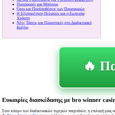
Προσφορές και Μπόνους
Όροι και Προϋποθέσεις των Προσφορών
Η Εξυπηρέτηση Πελατών και η Εμπειρία
Χρήστη
Νέες Τάσεις και Προοπτικές στο Διαδικτυακό
Καζίνο
🔥 Πα
Ευκαιρίες διασκέδασης με bro winner casi
Στον κόσμο των διαδικτυακών τυχερών παιχνιδιών, η επιλογή μιας α