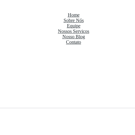
Home
Sobre Nós
Equipe
Nossos Serviços
Nosso Blog
Contato