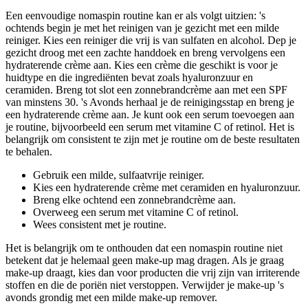
Een eenvoudige nomaspin routine kan er als volgt uitzien: 's
ochtends begin je met het reinigen van je gezicht met een milde
reiniger. Kies een reiniger die vrij is van sulfaten en alcohol. Dep je
gezicht droog met een zachte handdoek en breng vervolgens een
hydraterende crème aan. Kies een crème die geschikt is voor je
huidtype en die ingrediënten bevat zoals hyaluronzuur en
ceramiden. Breng tot slot een zonnebrandcrème aan met een SPF
van minstens 30. 's Avonds herhaal je de reinigingsstap en breng je
een hydraterende crème aan. Je kunt ook een serum toevoegen aan
je routine, bijvoorbeeld een serum met vitamine C of retinol. Het is
belangrijk om consistent te zijn met je routine om de beste resultaten
te behalen.
Gebruik een milde, sulfaatvrije reiniger.
Kies een hydraterende crème met ceramiden en hyaluronzuur.
Breng elke ochtend een zonnebrandcrème aan.
Overweeg een serum met vitamine C of retinol.
Wees consistent met je routine.
Het is belangrijk om te onthouden dat een nomaspin routine niet
betekent dat je helemaal geen make-up mag dragen. Als je graag
make-up draagt, kies dan voor producten die vrij zijn van irriterende
stoffen en die de poriën niet verstoppen. Verwijder je make-up 's
avonds grondig met een milde make-up remover.