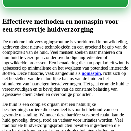
Effectieve methoden en nomaspin voor
een stressvrije huidverzorging
De moderne huidverzorgingsroutine is voortdurend in ontwikkeling,
gedreven door nieuwe technologieën en een groeiend begrip van de
complexiteit van de huid. Veel mensen zoeken naar manieren om
hun huid te verzorgen zonder overbodige ingrediënten of
ingewikkelde processen. Een benadering die aan populariteit wint, is
gebaseerd op minimalisme en het weglaten van potentieel irriterende
stoffen. Deze filosofie, vaak aangeduid als
nomaspin
, richt zich op
het herstellen van de natuurlijke balans van de huid en het
stimuleren van haar eigen herstelvermogen. Het gaat erom de huid te
vereenvoudigen en te bevrijden van de constante belasting van
agressieve chemicaliën en overbodige producten.
De huid is een complex orgaan met een natuurlijke
beschermingsbarrière die essentieel is voor het behoud van een
gezonde uitstraling. Wanneer deze barrière verstoord raakt, kan de
huid gevoelig, droog, rood en vatbaar voor irritaties worden. Veel
traditionele huidverzorgingsproducten bevatten ingrediënten die
deze barrière kunnen aantasten, zoals alcohol, geurstoffen en