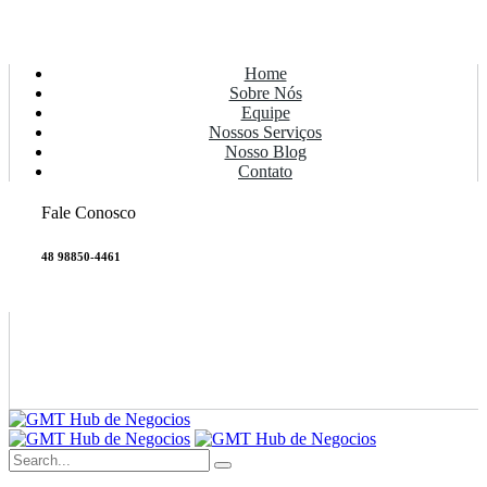
Home
Sobre Nós
Equipe
Nossos Serviços
Nosso Blog
Contato
Fale Conosco
48 98850-4461