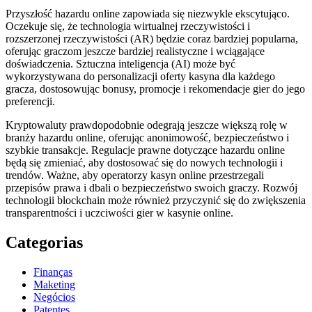
Przyszłość hazardu online zapowiada się niezwykle ekscytująco.
Oczekuje się, że technologia wirtualnej rzeczywistości i
rozszerzonej rzeczywistości (AR) będzie coraz bardziej popularna,
oferując graczom jeszcze bardziej realistyczne i wciągające
doświadczenia. Sztuczna inteligencja (AI) może być
wykorzystywana do personalizacji oferty kasyna dla każdego
gracza, dostosowując bonusy, promocje i rekomendacje gier do jego
preferencji.
Kryptowaluty prawdopodobnie odegrają jeszcze większą rolę w
branży hazardu online, oferując anonimowość, bezpieczeństwo i
szybkie transakcje. Regulacje prawne dotyczące hazardu online
będą się zmieniać, aby dostosować się do nowych technologii i
trendów. Ważne, aby operatorzy kasyn online przestrzegali
przepisów prawa i dbali o bezpieczeństwo swoich graczy. Rozwój
technologii blockchain może również przyczynić się do zwiększenia
transparentności i uczciwości gier w kasynie online.
Categorias
Finanças
Maketing
Negócios
Patentes