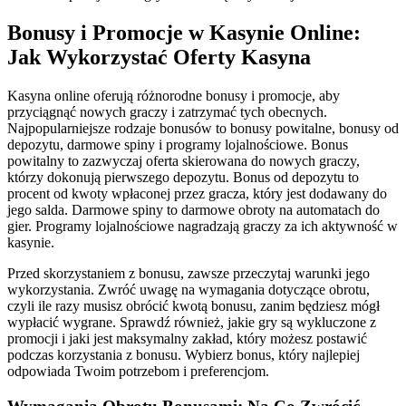
Bonusy i Promocje w Kasynie Online:
Jak Wykorzystać Oferty Kasyna
Kasyna online oferują różnorodne bonusy i promocje, aby
przyciągnąć nowych graczy i zatrzymać tych obecnych.
Najpopularniejsze rodzaje bonusów to bonusy powitalne, bonusy od
depozytu, darmowe spiny i programy lojalnościowe. Bonus
powitalny to zazwyczaj oferta skierowana do nowych graczy,
którzy dokonują pierwszego depozytu. Bonus od depozytu to
procent od kwoty wpłaconej przez gracza, który jest dodawany do
jego salda. Darmowe spiny to darmowe obroty na automatach do
gier. Programy lojalnościowe nagradzają graczy za ich aktywność w
kasynie.
Przed skorzystaniem z bonusu, zawsze przeczytaj warunki jego
wykorzystania. Zwróć uwagę na wymagania dotyczące obrotu,
czyli ile razy musisz obrócić kwotą bonusu, zanim będziesz mógł
wypłacić wygrane. Sprawdź również, jakie gry są wykluczone z
promocji i jaki jest maksymalny zakład, który możesz postawić
podczas korzystania z bonusu. Wybierz bonus, który najlepiej
odpowiada Twoim potrzebom i preferencjom.