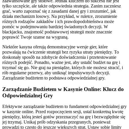
zaawansowane gry stołowe. Jednak kluczem do sukcesu nie jest
tylko szczęście, ale także odpowiednia strategia. Zanim zaczniesz
grać, warto zapoznać się z zasadami danej gry i zrozumieć, jak
działa mechanizm losowy. Na przykład, w ruletce, zrozumienie
różnych rodzajów zakładów i ich prawdopodobieństwa może
pomóc w podejmowaniu bardziej świadomych decyzji. W
blackjacku, znajomość podstawowej strategii może znacznie
poprawić Twoje szanse na wygraną.
Niektóre kasyna oferują demonstracyjne wersje gier, które
pozwalają na ćwiczenie strategii bez ryzyka utraty pieniędzy. To
doskonały sposób na zdobycie doświadczenia i przetestowanie
różnych podejść. Ponadto, ważne jest, aby ustalić budżet na grę i
trzymać się go. Nie graj na pieniądze, których nie możesz stracić, i
rób regularne przerwy, aby uniknąć impulsywnych decyzji.
Zarządzanie budżetem to podstawa odpowiedzialnej gry.
Zarządzanie Budżetem w Kasynie Online: Klucz do
Odpowiedzialnej Gry
Efektywne zarządzanie budżetem to fundament odpowiedzialnej gry
w kasynie online. Przed rozpoczęciem sesji, ustal konkretną kwotę
pieniędzy, którą jesteś gotów przeznaczyć na grę i bezwzględnie się
jej trzymaj. Unikaj prób odzyskania przegranych, ponieważ
prowadzi to często do jeszcze większych strat. Ustaw sobie limity