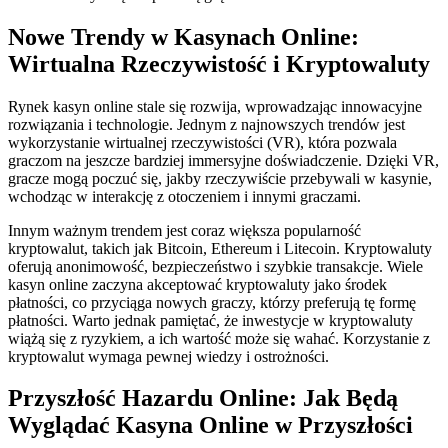
Nowe Trendy w Kasynach Online:
Wirtualna Rzeczywistość i Kryptowaluty
Rynek kasyn online stale się rozwija, wprowadzając innowacyjne
rozwiązania i technologie. Jednym z najnowszych trendów jest
wykorzystanie wirtualnej rzeczywistości (VR), która pozwala
graczom na jeszcze bardziej immersyjne doświadczenie. Dzięki VR,
gracze mogą poczuć się, jakby rzeczywiście przebywali w kasynie,
wchodząc w interakcję z otoczeniem i innymi graczami.
Innym ważnym trendem jest coraz większa popularność
kryptowalut, takich jak Bitcoin, Ethereum i Litecoin. Kryptowaluty
oferują anonimowość, bezpieczeństwo i szybkie transakcje. Wiele
kasyn online zaczyna akceptować kryptowaluty jako środek
płatności, co przyciąga nowych graczy, którzy preferują tę formę
płatności. Warto jednak pamiętać, że inwestycje w kryptowaluty
wiążą się z ryzykiem, a ich wartość może się wahać. Korzystanie z
kryptowalut wymaga pewnej wiedzy i ostrożności.
Przyszłość Hazardu Online: Jak Będą
Wyglądać Kasyna Online w Przyszłości