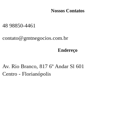
Nossos Contatos
48 98850-4461
contato@gmtnegocios.com.br
Endereço
Av. Rio Branco, 817 6º Andar Sl 601
Centro - Florianópolis