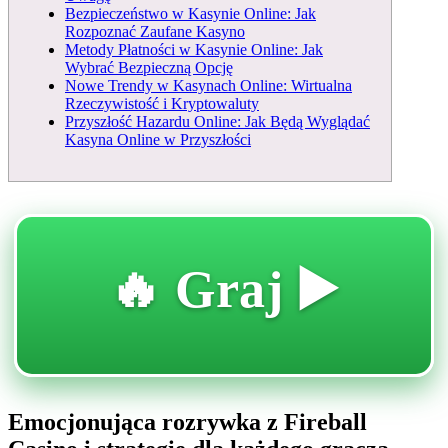
Bezpieczeństwo w Kasynie Online: Jak
Rozpoznać Zaufane Kasyno
Metody Płatności w Kasynie Online: Jak
Wybrać Bezpieczną Opcję
Nowe Trendy w Kasynach Online: Wirtualna
Rzeczywistość i Kryptowaluty
Przyszłość Hazardu Online: Jak Będą Wyglądać
Kasyna Online w Przyszłości
🔥 Graj ▶️
Emocjonująca rozrywka z Fireball