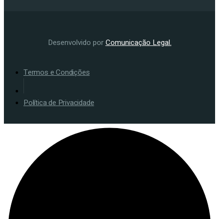
Desenvolvido por
Comunicação Legal.
Termos e Condições
Política de Privacidade