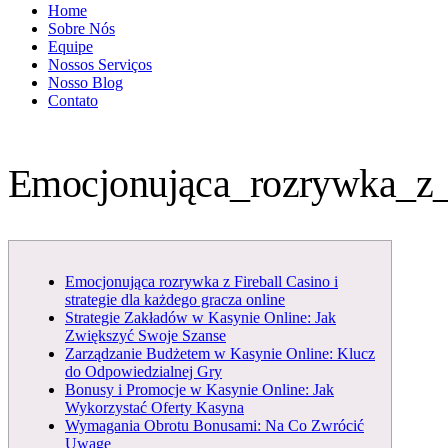
Home
Sobre Nós
Equipe
Nossos Serviços
Nosso Blog
Contato
Emocjonująca_rozrywka_z_F
Emocjonująca rozrywka z Fireball Casino i
strategie dla każdego gracza online
Strategie Zakładów w Kasynie Online: Jak
Zwiększyć Swoje Szanse
Zarządzanie Budżetem w Kasynie Online: Klucz
do Odpowiedzialnej Gry
Bonusy i Promocje w Kasynie Online: Jak
Wykorzystać Oferty Kasyna
Wymagania Obrotu Bonusami: Na Co Zwrócić
Uwagę