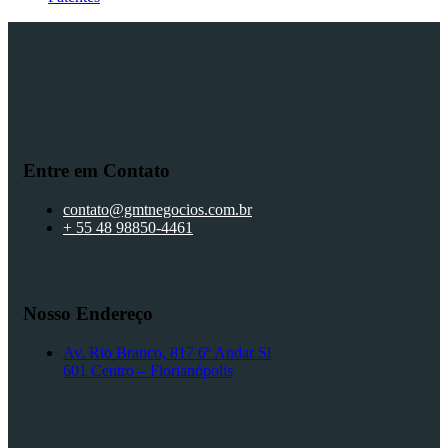
Entre em Contato
contato@gmtnegocios.com.br
+ 55 48 98850-4461
Nosso Endereço
Av. Rio Branco, 817 6º Andar Sl
601 Centro – Florianópolis