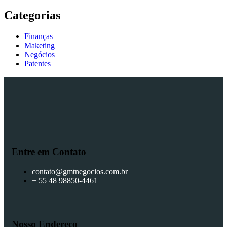
Categorias
Finanças
Maketing
Negócios
Patentes
Entre em Contato
contato@gmtnegocios.com.br
+ 55 48 98850-4461
Nosso Endereço