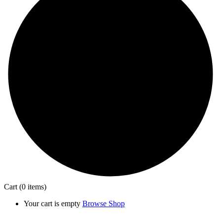
Cart
(0 items)
Your cart is empty
Browse Shop