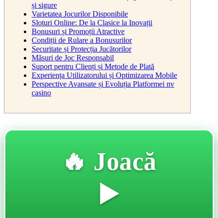
și sigure
Varietatea Jocurilor Disponibile
Sloturi Online: De la Clasice la Inovații
Bonusuri și Promoții Atractive
Condiții de Rulare a Bonusurilor
Securitate și Protecția Jucătorilor
Măsuri de Joc Responsabil
Suport pentru Clienți și Metode de Plată
Experiența Utilizatorului și Optimizarea Mobile
Perspective Avansate și Evoluția Platformei nv
casino
🔥 Joacă
▶️