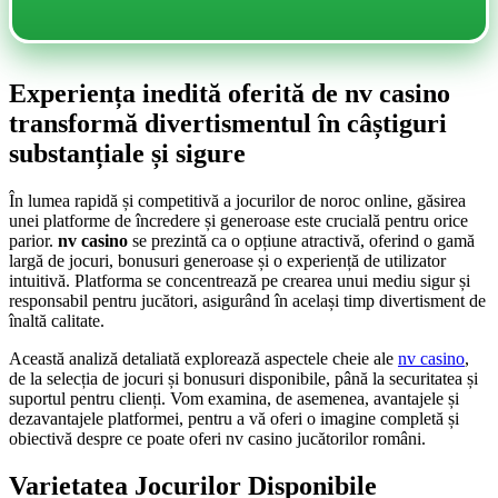
Experiența inedită oferită de nv casino
transformă divertismentul în câștiguri
substanțiale și sigure
În lumea rapidă și competitivă a jocurilor de noroc online, găsirea
unei platforme de încredere și generoase este crucială pentru orice
parior.
nv casino
se prezintă ca o opțiune atractivă, oferind o gamă
largă de jocuri, bonusuri generoase și o experiență de utilizator
intuitivă. Platforma se concentrează pe crearea unui mediu sigur și
responsabil pentru jucători, asigurând în același timp divertisment de
înaltă calitate.
Această analiză detaliată explorează aspectele cheie ale
nv casino
,
de la selecția de jocuri și bonusuri disponibile, până la securitatea și
suportul pentru clienți. Vom examina, de asemenea, avantajele și
dezavantajele platformei, pentru a vă oferi o imagine completă și
obiectivă despre ce poate oferi nv casino jucătorilor români.
Varietatea Jocurilor Disponibile