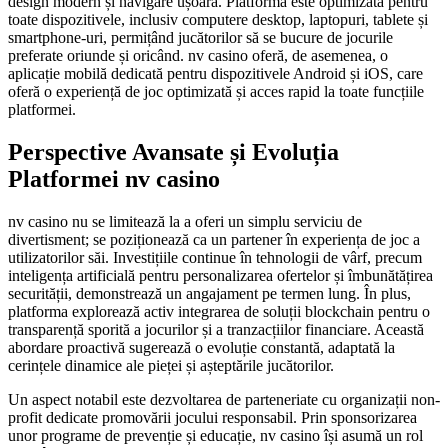
design modern și navigare ușoară. Platforma este optimizată pentru
toate dispozitivele, inclusiv computere desktop, laptopuri, tablete și
smartphone-uri, permițând jucătorilor să se bucure de jocurile
preferate oriunde și oricând. nv casino oferă, de asemenea, o
aplicație mobilă dedicată pentru dispozitivele Android și iOS, care
oferă o experiență de joc optimizată și acces rapid la toate funcțiile
platformei.
Perspective Avansate și Evoluția
Platformei nv casino
nv casino nu se limitează la a oferi un simplu serviciu de
divertisment; se poziționează ca un partener în experiența de joc a
utilizatorilor săi. Investițiile continue în tehnologii de vârf, precum
inteligența artificială pentru personalizarea ofertelor și îmbunătățirea
securității, demonstrează un angajament pe termen lung. În plus,
platforma explorează activ integrarea de soluții blockchain pentru o
transparență sporită a jocurilor și a tranzacțiilor financiare. Această
abordare proactivă sugerează o evoluție constantă, adaptată la
cerințele dinamice ale pieței și așteptările jucătorilor.
Un aspect notabil este dezvoltarea de parteneriate cu organizații non-
profit dedicate promovării jocului responsabil. Prin sponsorizarea
unor programe de prevenție și educație, nv casino își asumă un rol