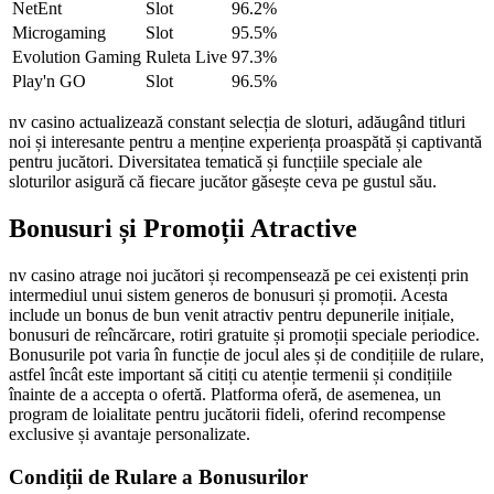
NetEnt
Slot
96.2%
Microgaming
Slot
95.5%
Evolution Gaming
Ruleta Live
97.3%
Play'n GO
Slot
96.5%
nv casino actualizează constant selecția de sloturi, adăugând titluri
noi și interesante pentru a menține experiența proaspătă și captivantă
pentru jucători. Diversitatea tematică și funcțiile speciale ale
sloturilor asigură că fiecare jucător găsește ceva pe gustul său.
Bonusuri și Promoții Atractive
nv casino atrage noi jucători și recompensează pe cei existenți prin
intermediul unui sistem generos de bonusuri și promoții. Acesta
include un bonus de bun venit atractiv pentru depunerile inițiale,
bonusuri de reîncărcare, rotiri gratuite și promoții speciale periodice.
Bonusurile pot varia în funcție de jocul ales și de condițiile de rulare,
astfel încât este important să citiți cu atenție termenii și condițiile
înainte de a accepta o ofertă. Platforma oferă, de asemenea, un
program de loialitate pentru jucătorii fideli, oferind recompense
exclusive și avantaje personalizate.
Condiții de Rulare a Bonusurilor