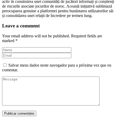
activ în construirea unei comunități de jucători informați și conștienți
de riscurile asociate jocurilor de noroc. Această inițiativă subliniază
preocuparea genuine a platformei pentru bunăstarea utilizatorilor săi
și consolidarea unei relații de încredere pe termen lung.
Leave a comment
Your email address will not be published. Required fields are
marked *
Salvar meus dados neste navegador para a próxima vez que eu
comentar.
Publicar comentário