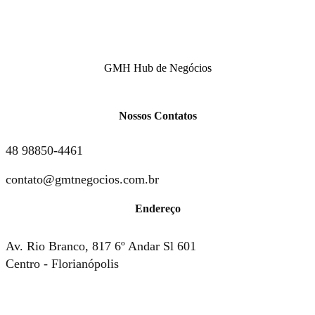
GMH Hub de Negócios
Nossos Contatos
48 98850-4461
contato@gmtnegocios.com.br
Endereço
Av. Rio Branco, 817 6º Andar Sl 601
Centro - Florianópolis