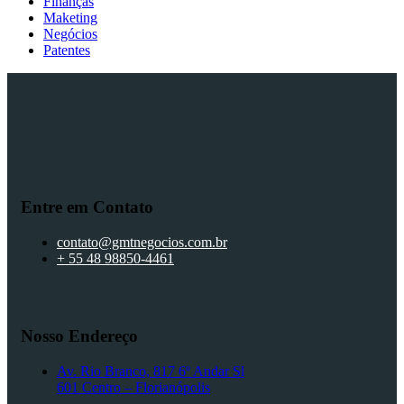
Finanças
Maketing
Negócios
Patentes
Entre em Contato
contato@gmtnegocios.com.br
+ 55 48 98850-4461
Nosso Endereço
Av. Rio Branco, 817 6º Andar Sl
601 Centro – Florianópolis