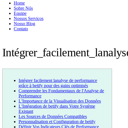
Home
Sobre Nós
Equipe
Nossos Serviços
Nosso Blog
Contato
Intégrer_facilement_lanal
Intégrer facilement lanalyse de performance
grâce à betify pour des gains optimisés
Comprendre les Fondamentaux de l'Analyse de
Performance
L'Importance de la Visualisation des Données
L'Intégration de betify dans Votre Système
Existant
Les Sources de Données Compatibles
Personnalisation et Configuration de betify
Définir Vos Indicateurs Clés de Performance