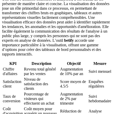
présenter de manière claire et concise. La visualisation des données
joue un rôle primordial dans ce processus, en permettant de
transformer des chiffres bruts en graphiques, tableaux et autres
représentations visuelles facilement compréhensibles. Une
visualisation efficace des données peut aider à identifier rapidement
les tendances, les anomalies et les opportunités d'amélioration. Elle
facilite également la communication des résultats de l'analyse à un
public plus large, y compris les personnes qui ne sont pas des
experts en analyse de données. L’outil
betify
accorde une
importance particulière à la visualisation, offrant une gamme
d’options pour créer des tableaux de bord personnalisés et des
rapports interactifs.
KPI
Description
Objectif
Mesure
Chiffre
Revenu total généré
Augmentation
Suivi mensuel
d'affaires
par les ventes
de 10% par an
Niveau de
Satisfaction
Score moyen de
Enquêtes
satisfaction des
client
4.5/5
régulières
clients
Pourcentage de
Augmentation
Taux de
Suivi
visiteurs qui
de 2% par
conversion
hebdomadaire
effectuent un achat
trimestre
Coût
Coût moyen pour
Réduction de
Analyse
d'acquisition
acquérir un nouveau