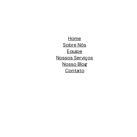
Home
Sobre Nós
Equipe
Nossos Serviços
Nosso Blog
Contato