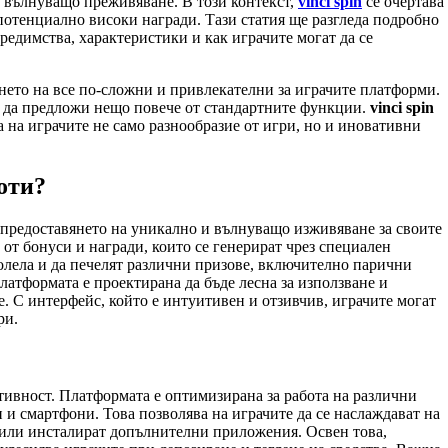
на вълнуващо преживяване. В този контекст,
vinci spin
се очертава
отенциално високи награди. Тази статия ще разгледа подробно
едимства, характеристики и как играчите могат да се
ането на все по-сложни и привлекателни за играчите платформи.
ва да предложи нещо повече от стандартните функции.
vinci spin
а на играчите не само разнообразие от игри, но и иновативни
боти?
 предоставянето на уникално и вълнуващо изживяване за своите
 от бонуси и награди, които се генерират чрез специален
олела и да печелят различни призове, включително парични
атформата е проектирана да бъде лесна за използване и
е. С интерфейс, който е интуитивен и отзивчив, играчите могат
ри.
тивност. Платформата е оптимизирана за работа на различни
и смартфони. Това позволява на играчите да се наслаждават на
ят или инсталират допълнителни приложения. Освен това,