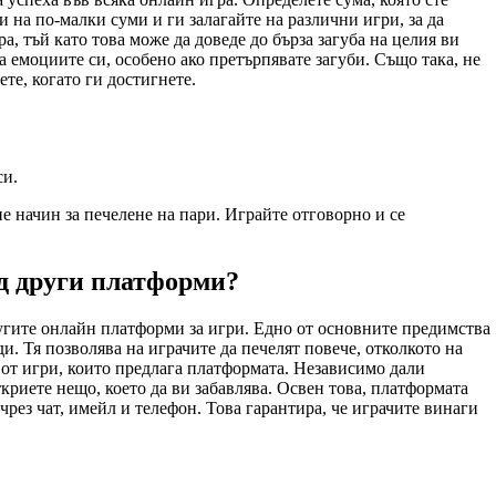
и на по-малки суми и ги залагайте на различни игри, за да
а, тъй като това може да доведе до бърза загуба на целия ви
а емоциите си, особено ако претърпявате загуби. Също така, не
ете, когато ги достигнете.
си.
не начин за печелене на пари. Играйте отговорно и се
ед други платформи?
ругите онлайн платформи за игри. Едно от основните предимства
и. Тя позволява на играчите да печелят повече, отколкото на
от игри, които предлага платформата. Независимо дали
криете нещо, което да ви забавлява. Освен това, платформата
чрез чат, имейл и телефон. Това гарантира, че играчите винаги