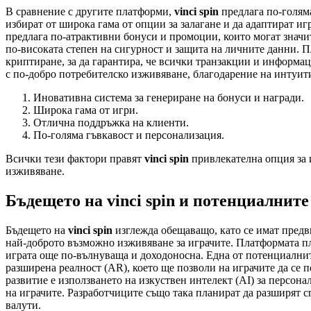
В сравнение с другите платформи,
vinci spin
предлага по-голям
избират от широка гама от опции за залагане и да адаптират и
предлага по-атрактивни бонуси и промоции, които могат значи
по-високата степен на сигурност и защита на личните данни. 
криптиране, за да гарантира, че всички транзакции и информац
с по-добро потребителско изживяване, благодарение на интуит
Иновативна система за генериране на бонуси и награди.
Широка гама от игри.
Отлична поддръжка на клиенти.
По-голяма гъвкавост и персонализация.
Всички тези фактори правят
vinci spin
привлекателна опция за 
изживяване.
Бъдещето на vinci spin и потенциалните
Бъдещето на
vinci spin
изглежда обещаващо, като се имат предв
най-доброто възможно изживяване за играчите. Платформата п
играта още по-вълнуваща и доходоносна. Една от потенциалнит
разширена реалност (AR), което ще позволи на играчите да се 
развитие е използването на изкуствен интелект (AI) за персон
на играчите. Разработчиците също така планират да разширят с
валути.