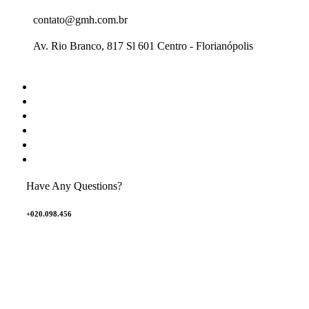
contato@gmh.com.br
Av. Rio Branco, 817 Sl 601 Centro - Florianópolis
Have Any Questions?
+020.098.456