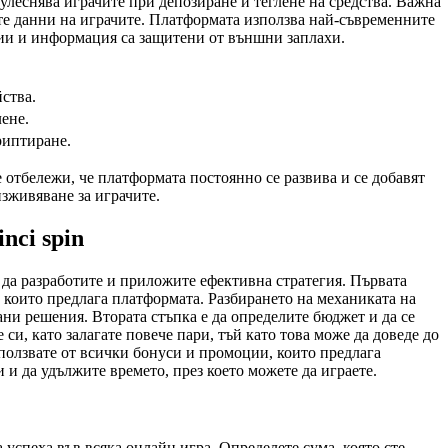
улеснява играчите при депозиране и теглене на средства. Важна
ите данни на играчите. Платформата използва най-съвременните
кции и информация са защитени от външни заплахи.
ства.
ене.
риптиране.
 отбележи, че платформата постоянно се развива и се добавят
зживяване за играчите.
nci spin
о да разработите и приложите ефективна стратегия. Първата
, които предлага платформата. Разбирането на механиката на
ани решения. Втората стъпка е да определите бюджет и да се
си, като залагате повече пари, тъй като това може да доведе до
ползвате от всички бонуси и промоции, които предлага
 и да удължите времето, през което можете да играете.
успеха във всяка онлайн игра. Определете сума, която сте