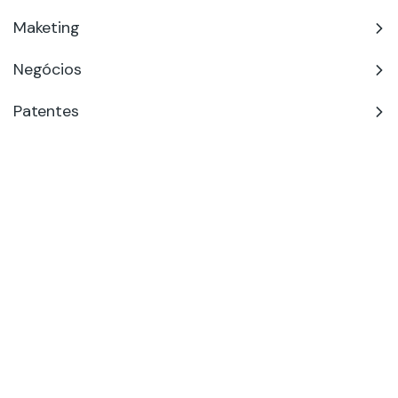
Maketing
Negócios
Patentes