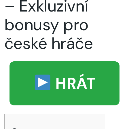
– Exkluzivní
bonusy pro
české hráče
HRÁT