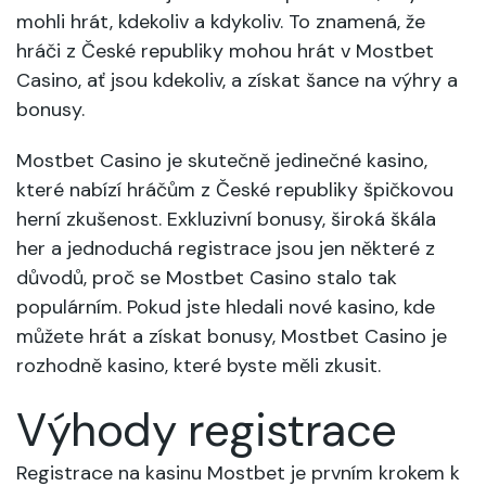
mohli hrát, kdekoliv a kdykoliv. To znamená, že
hráči z České republiky mohou hrát v Mostbet
Casino, ať jsou kdekoliv, a získat šance na výhry a
bonusy.
Mostbet Casino je skutečně jedinečné kasino,
které nabízí hráčům z České republiky špičkovou
herní zkušenost. Exkluzivní bonusy, široká škála
her a jednoduchá registrace jsou jen některé z
důvodů, proč se Mostbet Casino stalo tak
populárním. Pokud jste hledali nové kasino, kde
můžete hrát a získat bonusy, Mostbet Casino je
rozhodně kasino, které byste měli zkusit.
Výhody registrace
Registrace na kasinu Mostbet je prvním krokem k