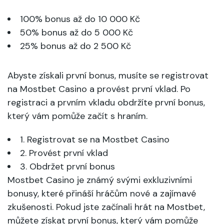
100% bonus až do 10 000 Kč
50% bonus až do 5 000 Kč
25% bonus až do 2 500 Kč
Abyste získali první bonus, musíte se registrovat
na Mostbet Casino a provést první vklad. Po
registraci a prvním vkladu obdržíte první bonus,
který vám pomůže začít s hraním.
1. Registrovat se na Mostbet Casino
2. Provést první vklad
3. Obdržet první bonus
Mostbet Casino je známý svými exkluzivními
bonusy, které přináší hráčům nové a zajímavé
zkušenosti. Pokud jste začínali hrát na Mostbet,
můžete získat první bonus, který vám pomůže