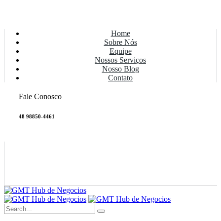
Home
Sobre Nós
Equipe
Nossos Serviços
Nosso Blog
Contato
Fale Conosco
48 98850-4461