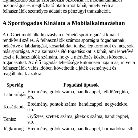
biztonságos és megbízható platformot kínál, amely védi a
felhasználók személyes adatait és pénzügyi tranzakcióit.
A Sportfogadás Kínálata a Mobilalkalmazásban
A GGbet mobilalkalmazásban elérhető sportfogadási kínálat
rendkívül széles. A felhasználók számos sportágra fogadhatnak,
beleértve a labdarúgást, kosárlabdát, tenisz, jégkorongot és még sok
más sportágat. Az alkalmazás élő fogadásokat is kínál, ami lehetővé
teszi a felhasználók számára, hogy a mérkőzés közben kössenek
fogadásokat. Az élő fogadás lehetősége különösen izgalmas, mivel a
felhasználók valós időben követhetik a játék eseményeit és
reagálhatnak azokra.
Sportág
Fogadási típusok
Eredmény, gólok száma, handicappel, félidő/végidő,
Labdarúgás
stb.
Eredmény, pontok száma, handicappel, negyedekre,
Kosárlabda
stb.
Győztes, szettek száma, játékok száma, handicappel,
Tenisz
stb.
Jégkorong
Eredmény, gólok száma, handicappel, harmadokra, stb.