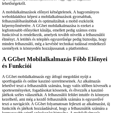
lehetőségekről.
A mobilalkalmazások előnyei kétségtelenek. A hagyományos
weboldalakhoz képest a mobilalkalmazások gyorsabbak,
felhasználóbarátabbak és optimalizáltak a mobil eszközök
képernyőméretére. A GGbet mobilalkalmazása is ezeket a
legfontosabb előnyöket kínálja, emellett pedig számos extra
funkcióval is rendelkezik, amelyek tovább növelik a felhasználói
élményt. A letöltés és telepítés egyszerűsége pedig biztosítja, hogy
minden felhasználó, még a kevésbé technikai tudással rendelkező
személyek is könnyedén hozzájussanak a platformhoz.
A GGbet Mobilalkalmazás Főbb Előnyei
és Funkciói
A GGbet mobilalkalmazás egy átfogó megoldást nyújt a
sportfogadás és online kaszinó szerelmeseinek. Az alkalmazás
lehetővé teszi a felhasználók számára, hogy valós időben kövessék a
sporteseményeket, fogadásokat kössenek, és élvezzék a kaszinó
játékok széles választékát. A felhasználói felület intuitív és könnyen
kezelhető, ami még a kezdő felhasználók számára is egyszerűvé
teszi a navigációt. A GGbet folyamatosan fejleszti az alkalmazást, új
funkciók és játékok hozzáadásával, hogy a felhasználók számára a
legmagasabb szintű szórakozást biztosítsa. A mobilalkalmazás