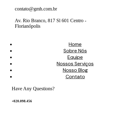
contato@gmh.com.br
Av. Rio Branco, 817 Sl 601 Centro -
Florianópolis
Home
Sobre Nós
Equipe
Nossos Serviços
Nosso Blog
Contato
Have Any Questions?
+020.098.456