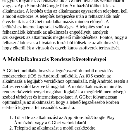
és gyors folyamat. A felhasználók a GGbet hivatalos weboldaláról
vagy az App Store-ból/Google Play Áruházból tölthetik le az
alkalmazást. A letöltés után az alkalmazást egyszerűen telepíteni kell
a mobil eszközre. A telepítés befejezése után a felhasználók már
élvezhetik is a GGbet mobilalkalmazás minden előnyét. A
letöltéshez internetkapcsolat szükséges. A telepítés során a
felhasználók kérhetik az alkalmazás engedélyeit, amelyek
szükségesek az alkalmazás megfelelő működéséhez. Fontos, hogy a
felhasználók csak a hivatalos forrásból töltsék le az alkalmazást,
hogy elkerüljék a vírusok és egyéb káros szoftverek terjesztését.
A Mobilalkalmazás Rendszerkövetelményei
A GGbet mobilalkalmazás a legnépszerűbb mobil operációs
rendszereken (iOS és Android) működik. Az iOS esetén az
alkalmazás a legújabb verziókhoz optimalizált, míg Android esetén a
4.4-es verziótól kezdve támogatott. A mobilalkalmazás minimális
rendszerkövetelményei magában foglalják a megfelelő mennyiségű
szabad tárhelyet és internetkapcsolatot. A GGbet folyamatosan
optimalizálja az alkalmazást, hogy a lehető legszélesebb körben
elérhető legyen a felhasználók számára.
Töltsd le az alkalmazást az App Store-ból/Google Play
Áruházból vagy a GGbet weboldaláról.
Telepítsd az alkalmazást a mobil eszközödre.