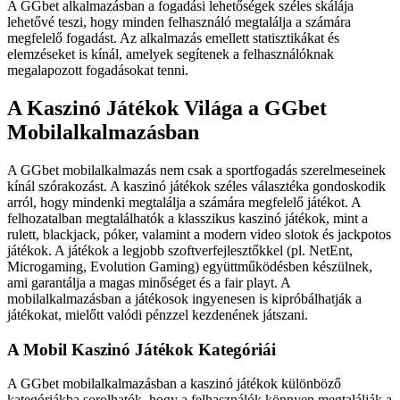
A GGbet alkalmazásban a fogadási lehetőségek széles skálája
lehetővé teszi, hogy minden felhasználó megtalálja a számára
megfelelő fogadást. Az alkalmazás emellett statisztikákat és
elemzéseket is kínál, amelyek segítenek a felhasználóknak
megalapozott fogadásokat tenni.
A Kaszinó Játékok Világa a GGbet
Mobilalkalmazásban
A GGbet mobilalkalmazás nem csak a sportfogadás szerelmeseinek
kínál szórakozást. A kaszinó játékok széles választéka gondoskodik
arról, hogy mindenki megtalálja a számára megfelelő játékot. A
felhozatalban megtalálhatók a klasszikus kaszinó játékok, mint a
rulett, blackjack, póker, valamint a modern video slotok és jackpotos
játékok. A játékok a legjobb szoftverfejlesztőkkel (pl. NetEnt,
Microgaming, Evolution Gaming) együttműködésben készülnek,
ami garantálja a magas minőséget és a fair playt. A
mobilalkalmazásban a játékosok ingyenesen is kipróbálhatják a
játékokat, mielőtt valódi pénzzel kezdenének játszani.
A Mobil Kaszinó Játékok Kategóriái
A GGbet mobilalkalmazásban a kaszinó játékok különböző
kategóriákba sorolhatók, hogy a felhasználók könnyen megtalálják a