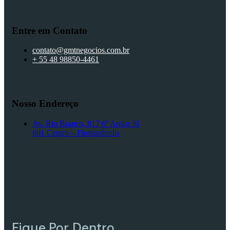
Entre em Contato
contato@gmtnegocios.com.br
+ 55 48 98850-4461
Nosso Endereço
Av. Rio Branco, 817 6º Andar Sl
601 Centro – Florianópolis
Fique Por Dentro