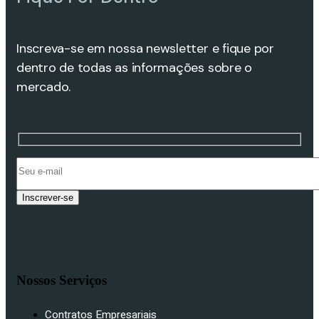
Inscreva-se em nossa newsletter e fique por
dentro de todas as informações sobre o
mercado.
Inscrever-se
Nossos Serviços
Contratos Empresariais