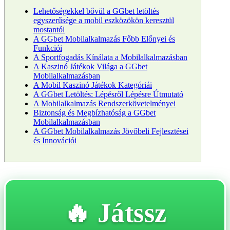
Lehetőségekkel bővül a GGbet letöltés
egyszerűsége a mobil eszközökön keresztül
mostantól
A GGbet Mobilalkalmazás Főbb Előnyei és
Funkciói
A Sportfogadás Kínálata a Mobilalkalmazásban
A Kaszinó Játékok Világa a GGbet
Mobilalkalmazásban
A Mobil Kaszinó Játékok Kategóriái
A GGbet Letöltés: Lépésről Lépésre Útmutató
A Mobilalkalmazás Rendszerkövetelményei
Biztonság és Megbízhatóság a GGbet
Mobilalkalmazásban
A GGbet Mobilalkalmazás Jövőbeli Fejlesztései
és Innovációi
🔥 Játssz