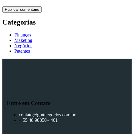
Publicar comentário
Categorias
Finanças
Maketing
Negócios
Patentes
Entre em Contato
contato@gmtnegocios.com.br
+ 55 48 98850-4461