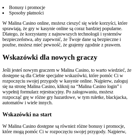
Bonusy i promocje
Sposoby płatności
W Malina Casino online, możesz cieszyć się wiele korzyści, które
sprawiają, że gry w kasynie online są coraz bardziej popularne.
Dlatego, że korzystamy z najnowszych technologii i systemów
bezpieczeństwa, aby zapewnić, że Twoje dane są bezpieczne i
poufne, możesz mieć pewność, że grajemy zgodnie z prawem.
Wskazówki dla nowych graczy
Jeśli jesteś nowym graczem w Malina Casino, to warto wiedzieć, że
dostępne są dla Ciebie specjalne wskazówki, które pomóc Ci w
rozpoczęciu swojej przygody w kasynie online. Najpierw, zaloguj
się na stronę Malina Casino, kliknij na “Malina Casino login” i
wypełnij formularz rejestracyjny. Po zalogowaniu, możesz
rozpocząć grę w różne gry hazardowe, w tym ruletke, blackjacka,
automatów i wiele innych.
Wskazówki na start
W Malina Casino dostępne są również różne bonusy i promocje,
które mogą pomóc Ci w rozpoczęciu swojej przygody. Najpierw,