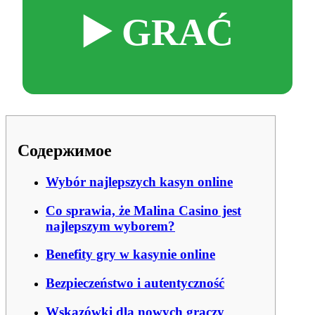
▶️ GRAĆ
Содержимое
Wybór najlepszych kasyn online
Co sprawia, że Malina Casino jest
najlepszym wyborem?
Benefity gry w kasynie online
Bezpieczeństwo i autentyczność
Wskazówki dla nowych graczy