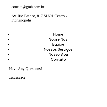
contato@gmh.com.br
Av. Rio Branco, 817 Sl 601 Centro -
Florianópolis
Home
Sobre Nós
Equipe
Nossos Serviços
Nosso Blog
Contato
Have Any Questions?
+020.098.456