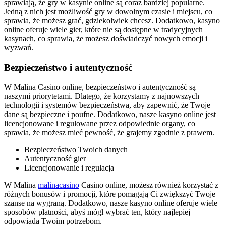
sprawiają, że gry w kasynie online są coraz bardziej popularne.
Jedną z nich jest możliwość gry w dowolnym czasie i miejscu, co
sprawia, że możesz grać, gdziekolwiek chcesz. Dodatkowo, kasyno
online oferuje wiele gier, które nie są dostępne w tradycyjnych
kasynach, co sprawia, że możesz doświadczyć nowych emocji i
wyzwań.
Bezpieczeństwo i autentyczność
W Malina Casino online, bezpieczeństwo i autentyczność są
naszymi priorytetami. Dlatego, że korzystamy z najnowszych
technologii i systemów bezpieczeństwa, aby zapewnić, że Twoje
dane są bezpieczne i poufne. Dodatkowo, nasze kasyno online jest
licencjonowane i regulowane przez odpowiednie organy, co
sprawia, że możesz mieć pewność, że grajemy zgodnie z prawem.
Bezpieczeństwo Twoich danych
Autentyczność gier
Licencjonowanie i regulacja
W Malina
malinacasino
Casino online, możesz również korzystać z
różnych bonusów i promocji, które pomagają Ci zwiększyć Twoje
szanse na wygraną. Dodatkowo, nasze kasyno online oferuje wiele
sposobów płatności, abyś mógł wybrać ten, który najlepiej
odpowiada Twoim potrzebom.