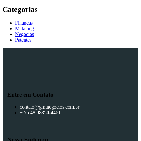
Categorias
Finanças
Maketing
Negócios
Patentes
Entre em Contato
contato@gmtnegocios.com.br
+ 55 48 98850-4461
Nosso Endereço