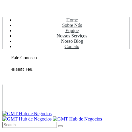
Home
Sobre Nós
Equipe
Nossos Serviços
Nosso Blog
Contato
Fale Conosco
48 98850-4461