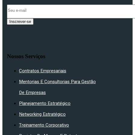
Inscrever-se
Nossos Serviços
Contratos Empresariais
Mentorias E Consultorias Para Gestão
De Empresas
Planejamento Estratégico
Networking Estratégico
Treinamento Corporativo