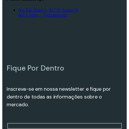
Av. Rio Branco, 817 6º Andar Sl
601 Centro – Florianópolis
Fique Por Dentro
Inscreva-se em nossa newsletter e fique por
dentro de todas as informações sobre o
mercado.