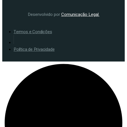
Desenvolvido por
Comunicação Legal.
Termos e Condições
Política de Privacidade