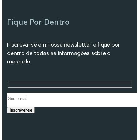
Fique Por Dentro
Inscreva-se em nossa newsletter e fique por
dentro de todas as informações sobre o
mercado.
Inscrever-se