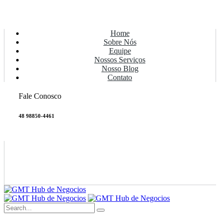
Home
Sobre Nós
Equipe
Nossos Serviços
Nosso Blog
Contato
Fale Conosco
48 98850-4461