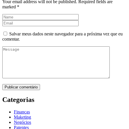
Your email address will not be published. Required fields are
marked *
Salvar meus dados neste navegador para a próxima vez que eu
comentar.
Publicar comentário
Categorias
Finanças
Maketing
Negócios
Patentes