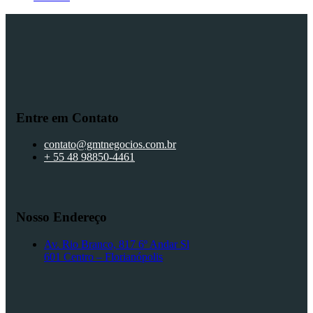
Entre em Contato
contato@gmtnegocios.com.br
+ 55 48 98850-4461
Nosso Endereço
Av. Rio Branco, 817 6º Andar Sl
601 Centro – Florianópolis