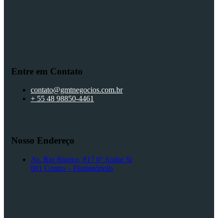
Entre em Contato
contato@gmtnegocios.com.br
+ 55 48 98850-4461
Nosso Endereço
Av. Rio Branco, 817 6º Andar Sl
601 Centro – Florianópolis