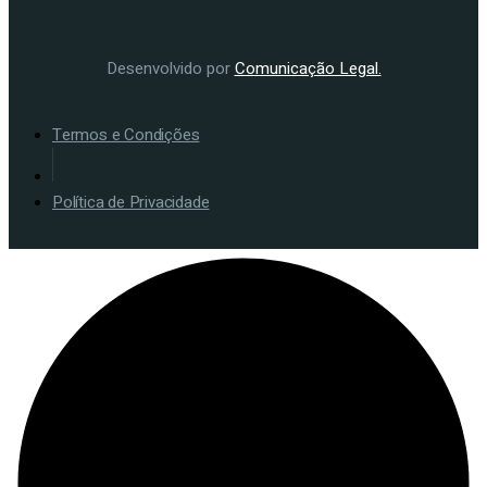
Desenvolvido por
Comunicação Legal.
Termos e Condições
Política de Privacidade