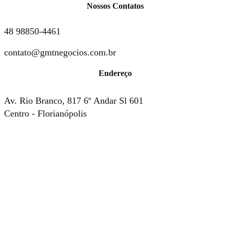
Nossos Contatos
48 98850-4461
contato@gmtnegocios.com.br
Endereço
Av. Rio Branco, 817 6º Andar Sl 601
Centro - Florianópolis