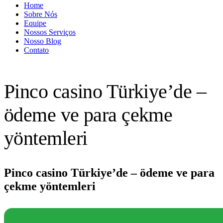
Home
Sobre Nós
Equipe
Nossos Serviços
Nosso Blog
Contato
Pinco casino Türkiye’de –
ödeme ve para çekme
yöntemleri
Pinco casino Türkiye’de – ödeme ve para
çekme yöntemleri