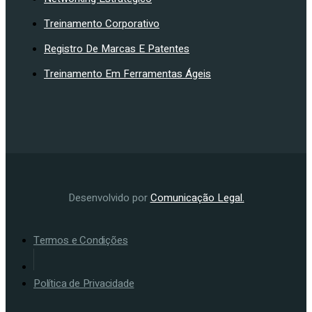
Treinamento Corporativo
Registro De Marcas E Patentes
Treinamento Em Ferramentas Ágeis
Desenvolvido por
Comunicação Legal.
Termos e Condições
Política de Privacidade