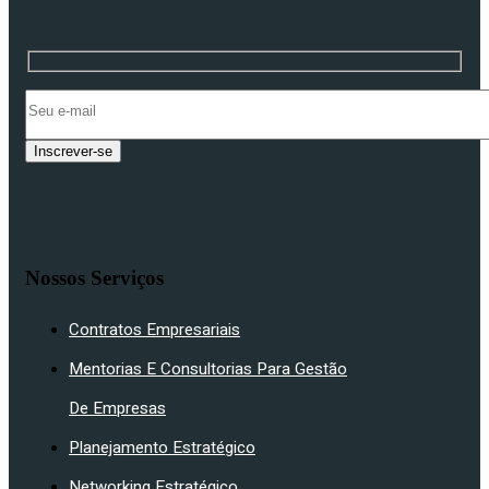
Inscrever-se
Nossos Serviços
Contratos Empresariais
Mentorias E Consultorias Para Gestão
De Empresas
Planejamento Estratégico
Networking Estratégico