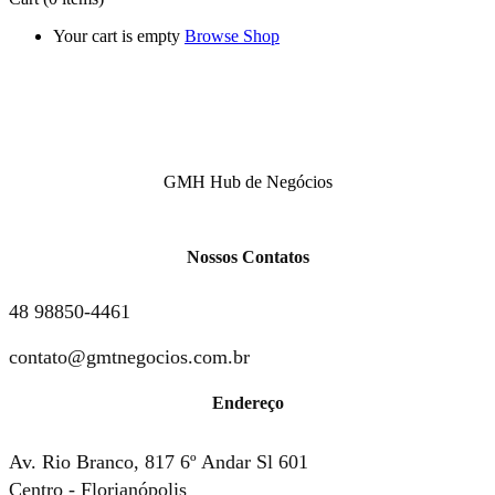
Your cart is empty
Browse Shop
GMH Hub de Negócios
Nossos Contatos
48 98850-4461
contato@gmtnegocios.com.br
Endereço
Av. Rio Branco, 817 6º Andar Sl 601
Centro - Florianópolis