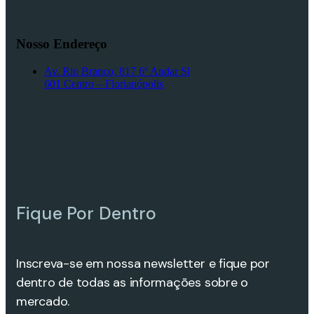
Nosso Endereço
Av. Rio Branco, 817 6º Andar Sl
601 Centro – Florianópolis
Fique Por Dentro
Inscreva-se em nossa newsletter e fique por
dentro de todas as informações sobre o
mercado.