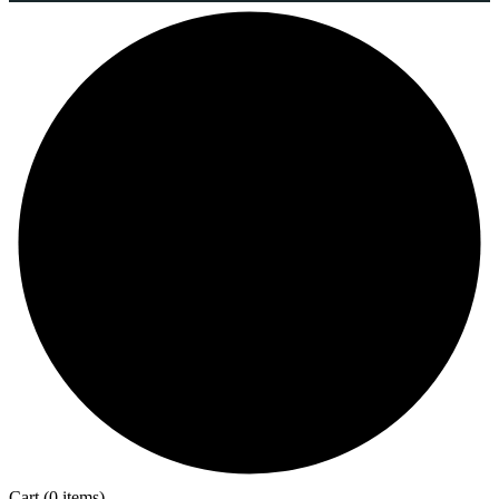
Cart
(0 items)