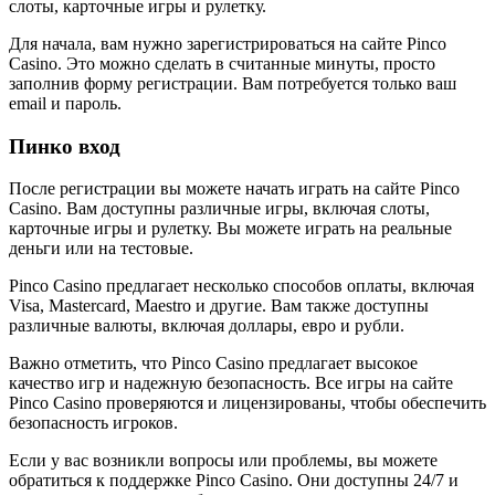
слоты, карточные игры и рулетку.
Для начала, вам нужно зарегистрироваться на сайте Pinco
Casino. Это можно сделать в считанные минуты, просто
заполнив форму регистрации. Вам потребуется только ваш
email и пароль.
Пинко вход
После регистрации вы можете начать играть на сайте Pinco
Casino. Вам доступны различные игры, включая слоты,
карточные игры и рулетку. Вы можете играть на реальные
деньги или на тестовые.
Pinco Casino предлагает несколько способов оплаты, включая
Visa, Mastercard, Maestro и другие. Вам также доступны
различные валюты, включая доллары, евро и рубли.
Важно отметить, что Pinco Casino предлагает высокое
качество игр и надежную безопасность. Все игры на сайте
Pinco Casino проверяются и лицензированы, чтобы обеспечить
безопасность игроков.
Если у вас возникли вопросы или проблемы, вы можете
обратиться к поддержке Pinco Casino. Они доступны 24/7 и