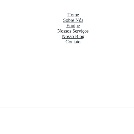
Home
Sobre Nós
Equipe
Nossos Serviços
Nosso Blog
Contato