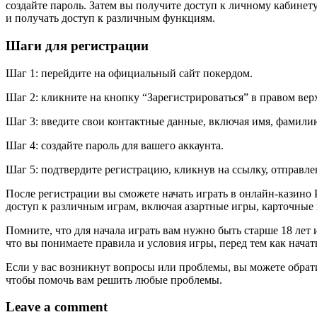
создайте пароль. Затем вы получите доступ к личному кабинет
и получать доступ к различным функциям.
Шаги для регистрации
Шаг 1: перейдите на официальный сайт покердом.
Шаг 2: кликните на кнопку “Зарегистрироваться” в правом вер
Шаг 3: введите свои контактные данные, включая имя, фамилию
Шаг 4: создайте пароль для вашего аккаунта.
Шаг 5: подтвердите регистрацию, кликнув на ссылку, отправле
После регистрации вы сможете начать играть в онлайн-казино P
доступ к различным играм, включая азартные игры, карточные 
Помните, что для начала играть вам нужно быть старше 18 лет 
что вы понимаете правила и условия игры, перед тем как начать
Если у вас возникнут вопросы или проблемы, вы можете обрати
чтобы помочь вам решить любые проблемы.
Leave a comment