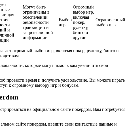
ует
Могут быть
Огромный
енные
ограничены в
выбор игр,
гии для
обеспечении
включая
ения
Выбор
Ограниченный
безопасности
покер,
ности
игр
выбор игр
транзакций и
рулетку,
ций и
защиты личной
бинго и
 личной
информации
другие
ации
агает огромный выбор игр, включая покер, рулетку, бинго и
ходит вам.
лояльности, которые могут помочь вам увеличить свой
соб провести время и получить удовольствие. Вы можете играть
оступ к огромному выбору игр и бонусам.
kerdom
истрироваться на официальном сайте покердом. Вам потребуется
альном сайте покердом, введите свои контактные данные и