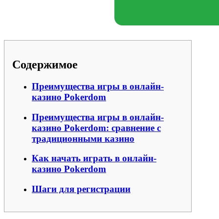
Содержимое
Преимущества игры в онлайн-
казино Pokerdom
Преимущества игры в онлайн-
казино Pokerdom: сравнение с
традиционными казино
Как начать играть в онлайн-
казино Pokerdom
Шаги для регистрации