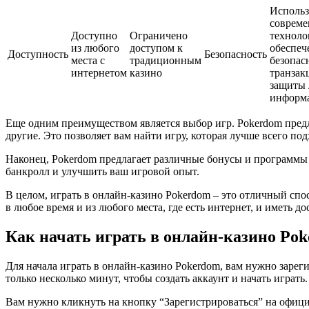
Использ
соврем
Доступно
Ограничено
техноло
из любого
доступом к
обеспеч
Доступность
Безопасность
места с
традиционным
безопас
интернетом
казино
транзак
защиты
информ
Еще одним преимуществом является выбор игр. Pokerdom предл
другие. Это позволяет вам найти игру, которая лучше всего под
Наконец, Pokerdom предлагает различные бонусы и программы 
банкролл и улучшить ваш игровой опыт.
В целом, играть в онлайн-казино Pokerdom – это отличный спо
в любое время и из любого места, где есть интернет, и иметь д
Как начать играть в онлайн-казино Po
Для начала играть в онлайн-казино Pokerdom, вам нужно зарег
только несколько минут, чтобы создать аккаунт и начать играть.
Вам нужно кликнуть на кнопку “Зарегистрироваться” на офици