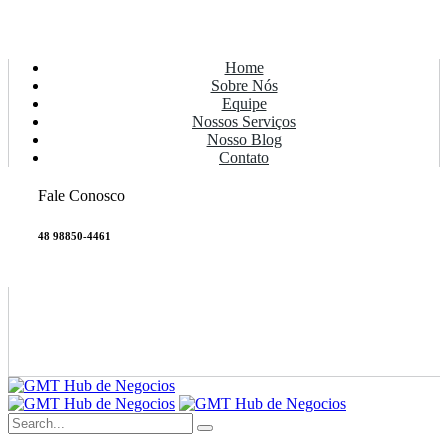
Home
Sobre Nós
Equipe
Nossos Serviços
Nosso Blog
Contato
Fale Conosco
48 98850-4461