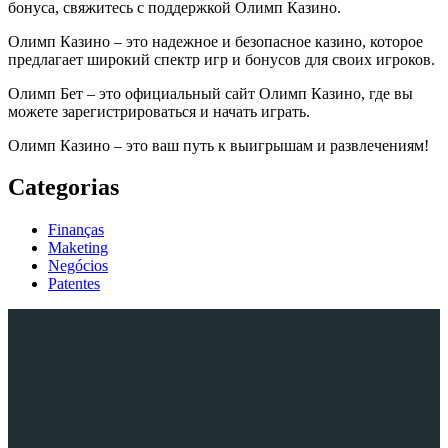
бонуса, свяжитесь с поддержкой Олимп Казино.
Олимп Казино – это надежное и безопасное казино, которое
предлагает широкий спектр игр и бонусов для своих игроков.
Олимп Бет – это официальный сайт Олимп Казино, где вы
можете зарегистрироваться и начать играть.
Олимп Казино – это ваш путь к выигрышам и развлечениям!
Categorias
Finanças
Maketing
Negócios
Patentes