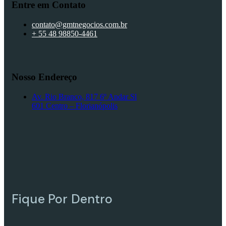
Entre em Contato
contato@gmtnegocios.com.br
+ 55 48 98850-4461
Nosso Endereço
Av. Rio Branco, 817 6º Andar Sl
601 Centro – Florianópolis
Fique Por Dentro