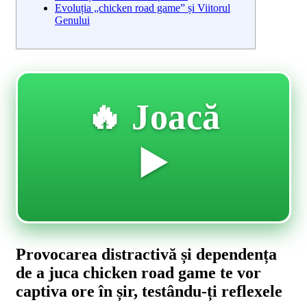
Evoluția „chicken road game” și Viitorul
Genului
🔥 Joacă
▶️
Provocarea distractivă și dependența
de a juca chicken road game te vor
captiva ore în șir, testându-ți reflexele