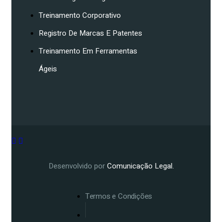
Treinamento Corporativo
Registro De Marcas E Patentes
Treinamento Em Ferramentas
Ágeis
Desenvolvido por
Comunicação Legal.
Termos e Condições