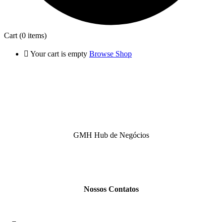
Cart
(0 items)
Your cart is empty
Browse Shop
GMH Hub de Negócios
Nossos Contatos