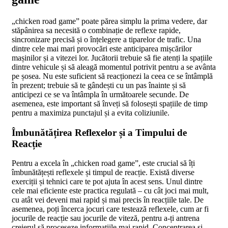
„chicken road game” poate părea simplu la prima vedere, dar
stăpânirea sa necesită o combinație de reflexe rapide,
sincronizare precisă și o înțelegere a tiparelor de trafic. Una
dintre cele mai mari provocări este anticiparea mișcărilor
mașinilor și a vitezei lor. Jucătorii trebuie să fie atenți la spațiile
dintre vehicule și să aleagă momentul potrivit pentru a se avânta
pe șosea. Nu este suficient să reacționezi la ceea ce se întâmplă
în prezent; trebuie să te gândești cu un pas înainte și să
anticipezi ce se va întâmpla în următoarele secunde. De
asemenea, este important să înveți să folosești spațiile de timp
pentru a maximiza punctajul și a evita coliziunile.
Îmbunătățirea Reflexelor și a Timpului de
Reacție
Pentru a excela în „chicken road game”, este crucial să îți
îmbunătățești reflexele și timpul de reacție. Există diverse
exerciții și tehnici care te pot ajuta în acest sens. Unul dintre
cele mai eficiente este practica regulată – cu cât joci mai mult,
cu atât vei deveni mai rapid și mai precis în reacțiile tale. De
asemenea, poți încerca jocuri care testează reflexele, cum ar fi
jocurile de reacție sau jocurile de viteză, pentru a-ți antrena
creierul să proceseze informațiile mai rapid. Concentrarea și