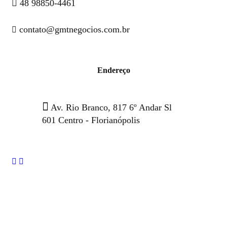
48 98850-4461
contato@gmtnegocios.com.br
Endereço
Av. Rio Branco, 817 6º Andar Sl
601 Centro - Florianópolis