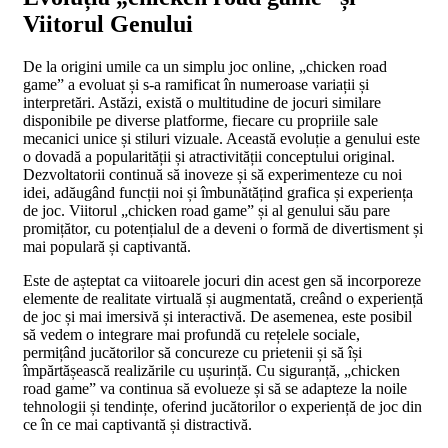
Viitorul Genului
De la origini umile ca un simplu joc online, „chicken road
game” a evoluat și s-a ramificat în numeroase variații și
interpretări. Astăzi, există o multitudine de jocuri similare
disponibile pe diverse platforme, fiecare cu propriile sale
mecanici unice și stiluri vizuale. Această evoluție a genului este
o dovadă a popularității și atractivității conceptului original.
Dezvoltatorii continuă să inoveze și să experimenteze cu noi
idei, adăugând funcții noi și îmbunătățind grafica și experiența
de joc. Viitorul „chicken road game” și al genului său pare
promițător, cu potențialul de a deveni o formă de divertisment și
mai populară și captivantă.
Este de așteptat ca viitoarele jocuri din acest gen să incorporeze
elemente de realitate virtuală și augmentată, creând o experiență
de joc și mai imersivă și interactivă. De asemenea, este posibil
să vedem o integrare mai profundă cu rețelele sociale,
permițând jucătorilor să concureze cu prietenii și să își
împărtășească realizările cu ușurință. Cu siguranță, „chicken
road game” va continua să evolueze și să se adapteze la noile
tehnologii și tendințe, oferind jucătorilor o experiență de joc din
ce în ce mai captivantă și distractivă.