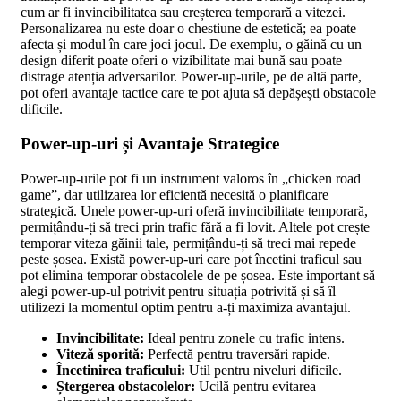
cum ar fi invincibilitatea sau creșterea temporară a vitezei.
Personalizarea nu este doar o chestiune de estetică; ea poate
afecta și modul în care joci jocul. De exemplu, o găină cu un
design diferit poate oferi o vizibilitate mai bună sau poate
distrage atenția adversarilor. Power-up-urile, pe de altă parte,
pot oferi avantaje tactice care te pot ajuta să depășești obstacole
dificile.
Power-up-uri și Avantaje Strategice
Power-up-urile pot fi un instrument valoros în „chicken road
game”, dar utilizarea lor eficientă necesită o planificare
strategică. Unele power-up-uri oferă invincibilitate temporară,
permițându-ți să treci prin trafic fără a fi lovit. Altele pot crește
temporar viteza găinii tale, permițându-ți să treci mai repede
peste șosea. Există power-up-uri care pot încetini traficul sau
pot elimina temporar obstacolele de pe șosea. Este important să
alegi power-up-ul potrivit pentru situația potrivită și să îl
utilizezi la momentul optim pentru a-ți maximiza avantajul.
Invincibilitate:
Ideal pentru zonele cu trafic intens.
Viteză sporită:
Perfectă pentru traversări rapide.
Încetinirea traficului:
Util pentru niveluri dificile.
Ștergerea obstacolelor:
Ucilă pentru evitarea