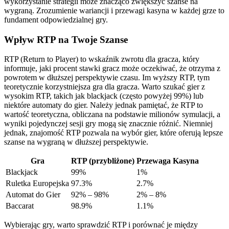
wykorzystanie strategii może znacząco zwiększyć szanse na
wygraną. Zrozumienie wariancji i przewagi kasyna w każdej grze to
fundament odpowiedzialnej gry.
Wpływ RTP na Twoje Szanse
RTP (Return to Player) to wskaźnik zwrotu dla gracza, który
informuje, jaki procent stawki gracz może oczekiwać, że otrzyma z
powrotem w dłuższej perspektywie czasu. Im wyższy RTP, tym
teoretycznie korzystniejsza gra dla gracza. Warto szukać gier z
wysokim RTP, takich jak blackjack (często powyżej 99%) lub
niektóre automaty do gier. Należy jednak pamiętać, że RTP to
wartość teoretyczna, obliczana na podstawie milionów symulacji, a
wyniki pojedynczej sesji gry mogą się znacznie różnić. Niemniej
jednak, znajomość RTP pozwala na wybór gier, które oferują lepsze
szanse na wygraną w dłuższej perspektywie.
Gra
RTP (przybliżone)
Przewaga Kasyna
Blackjack
99%
1%
Ruletka Europejska
97.3%
2.7%
Automat do Gier
92% – 98%
2% – 8%
Baccarat
98.9%
1.1%
Wybierając gry, warto sprawdzić RTP i porównać je między