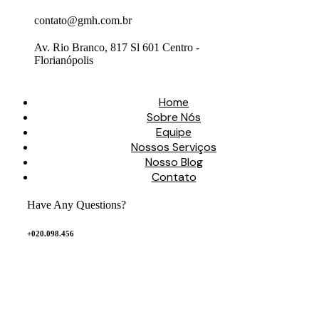
contato@gmh.com.br
Av. Rio Branco, 817 Sl 601 Centro -
Florianópolis
Home
Sobre Nós
Equipe
Nossos Serviços
Nosso Blog
Contato
Have Any Questions?
+020.098.456