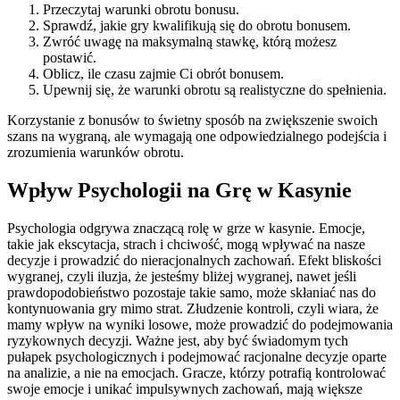
Przeczytaj warunki obrotu bonusu.
Sprawdź, jakie gry kwalifikują się do obrotu bonusem.
Zwróć uwagę na maksymalną stawkę, którą możesz
postawić.
Oblicz, ile czasu zajmie Ci obrót bonusem.
Upewnij się, że warunki obrotu są realistyczne do spełnienia.
Korzystanie z bonusów to świetny sposób na zwiększenie swoich
szans na wygraną, ale wymagają one odpowiedzialnego podejścia i
zrozumienia warunków obrotu.
Wpływ Psychologii na Grę w Kasynie
Psychologia odgrywa znaczącą rolę w grze w kasynie. Emocje,
takie jak ekscytacja, strach i chciwość, mogą wpływać na nasze
decyzje i prowadzić do nieracjonalnych zachowań. Efekt bliskości
wygranej, czyli iluzja, że jesteśmy bliżej wygranej, nawet jeśli
prawdopodobieństwo pozostaje takie samo, może skłaniać nas do
kontynuowania gry mimo strat. Złudzenie kontroli, czyli wiara, że
mamy wpływ na wyniki losowe, może prowadzić do podejmowania
ryzykownych decyzji. Ważne jest, aby być świadomym tych
pułapek psychologicznych i podejmować racjonalne decyzje oparte
na analizie, a nie na emocjach. Gracze, którzy potrafią kontrolować
swoje emocje i unikać impulsywnych zachowań, mają większe