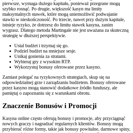
pierwsze, wymaga dużego kapitału, ponieważ przegrane mogą
szybko rosnąć. Po drugie, większość kasyn ma limity
maksymalnych stawek, które mogą uniemożliwić podwajanie
stawki w nieskończoność. Po trzecie, nawet przy dużym kapitale,
istnieje ryzyko, że dotrzesz do limitu stawek kasyna, zanim
wygrasz. Dlatego metoda Martingale nie jest uważana za skuteczną
strategię w dłuższej perspektywie.
Ustal budżet i trzymaj się go.
Podziel budżet na mniejsze sesje.
Unikaj gonienia za stratami.
Wybieraj gry z wysokim RTP.
Wykorzystuj bonusy oferowane przez kasyno.
Zamiast polegać na ryzykownych strategiach, skup się na
odpowiedzialnej grze i zarządzaniu budżetem. Bonusy oferowane
przez kasyno mogą stanowić dodatkowe źródło funduszy, ale
pamiętaj o zapoznaniu się z warunkami obrotu.
Znaczenie Bonusów i Promocji
Kasyna online często oferują bonusy i promocje, aby przyciągnąć
nowych graczy i nagradzać regularnych klientów. Bonusy mogą
przybierać różne formy, takie jak bonusy powitalne, darmowe spiny,