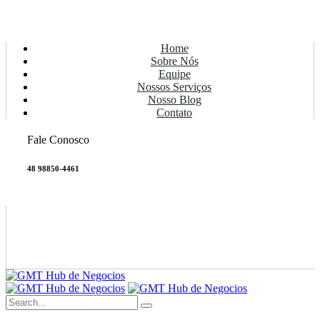
Home
Sobre Nós
Equipe
Nossos Serviços
Nosso Blog
Contato
Fale Conosco
48 98850-4461