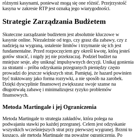
różnymi kasynami, ponieważ mogą się one różnić. Przejrzystość
kasyna w zakresie RTP jest oznaką jego wiarygodności.
Strategie Zarządzania Budżetem
Skuteczne zarządzanie budżetem jest absolutnie kluczowe w
kasynie online. Niezależnie od tego, czy grasz dla zabawy, czy z
nadzieją na wygraną, ustalenie limitów i trzymanie się ich jest
fundamentalne. Przed rozpoczęciem gry określ kwotę, którą jesteś
gotów stracić, i nigdy jej nie przekraczaj. Podziel budżet na
mniejsze sesje, aby uniknąć impulsywnych decyzji. Unikaj gonienia
za stratami – próba odzyskania przegranych pieniędzy często
prowadzi do jeszcze większych strat. Pamiętaj, że hazard powinien
być traktowany jako forma rozrywki, a nie sposób na zarobek.
Dzięki dyscyplinie finansowej zwiększasz swoje szanse na
długotrwałą zabawę i minimalizujesz ryzyko problemów
finansowych.
Metoda Martingale i jej Ograniczenia
Metoda Martingale to strategia zakładów, która polega na
podwajaniu stawki po każdej przegranej. Celem jest odzyskanie
wszystkich wcześniejszych strat przy pierwszej wygranej. Brzmi to
kusząco, ale metoda Martingale ma poważne ograniczenia. Po