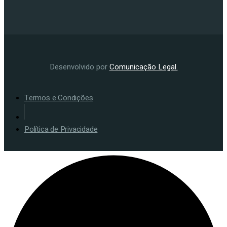
Desenvolvido por
Comunicação Legal.
Termos e Condições
Política de Privacidade