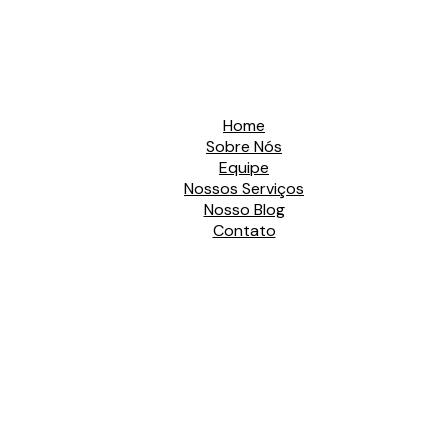
Home
Sobre Nós
Equipe
Nossos Serviços
Nosso Blog
Contato