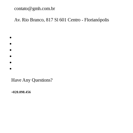
contato@gmh.com.br
Av. Rio Branco, 817 Sl 601 Centro - Florianópolis
Have Any Questions?
+020.098.456