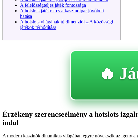
A felelősségteljes játék fontossága
A hotslots játékok és a kaszinóipar jövőbeli
hatása
A hotslots világának új dimenziói – A közösségi
játékok térhódítása
🔥 Já
Érzékeny szerencseélmény a hotslots izga
indul
A modern kaszinók dinamikus világában egyre növekszik az igény a g