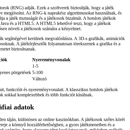
orok (RNG) adják. Ezek a szoftverek biztosítják, hogy a játék
lőre megjósolni. Az RNG-k naprakész algoritmusokat használnak, és
ja a játék tisztaságát és a játékosok bizalmát. A hotslots játékok
+, Java és a HTML5. A HTML5 lehetővé teszi, hogy a játékok
tősen növeli a játékosok számára a kényelmet.
ák segítségével kerülnek megvalósításra. A 3D-s grafikák, animációk
soknak. A játékfejlesztők folyamatosan törekszenek a grafika és a
netet biztosítsanak.
ciók
Nyereményvonalak
1-5
yenes pörgetések
5-100
Változó
it, funkcióit és nyereményvonalait. A klasszikus hotslots játékok
kok sokkal komplexebbek és több funkciót kínálnak.
áfiai adatok
en táján, különösen az online kaszinókban. A játékosok széles körét
nzereje a könnyű hozzáférhetőségben, a gyors játékmenetben és a
osok számára, hogy alacsony tétet kockáztassanak, miközben esélyük