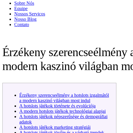
Sobre Nós
Equipe
Nossos Serviços
Nosso Blog
Contato
Érzékeny szerencseélmény a 
modern kaszinó világban mo
Érzékeny szerencseélmény a hotslots izgalmától
a modern kaszinó világban most indul
A hotslots játékok története és evolúciója
A modern hotslots játékok technológiai alapjai
A hotslots játékok népszerűsége és demográfiai
adatok
A hotslots játékok marketing stratégiái
A hotslots játékok jövője és a várható trendek