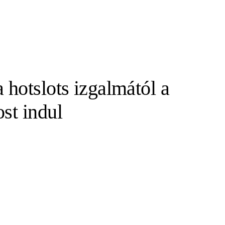
hotslots izgalmától a
st indul