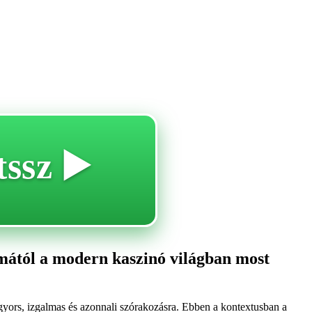
tssz ▶️
lmától a modern kaszinó világban most
yors, izgalmas és azonnali szórakozásra. Ebben a kontextusban a