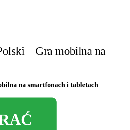
Polski – Gra mobilna na
bilna na smartfonach i tabletach
GRAĆ