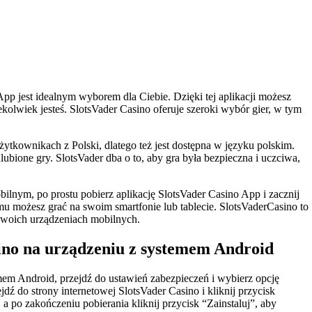
pp jest idealnym wyborem dla Ciebie. Dzięki tej aplikacji możesz
kolwiek jesteś. SlotsVader Casino oferuje szeroki wybór gier, w tym
ytkownikach z Polski, dlatego też jest dostępna w języku polskim.
bione gry. SlotsVader dba o to, aby gra była bezpieczna i uczciwa,
ilnym, po prostu pobierz aplikację SlotsVader Casino App i zacznij
emu możesz grać na swoim smartfonie lub tablecie. SlotsVaderCasino to
 swoich urządzeniach mobilnych.
sino na urządzeniu z systemem Android
mem Android, przejdź do ustawień zabezpieczeń i wybierz opcję
jdź do strony internetowej SlotsVader Casino i kliknij przycisk
a po zakończeniu pobierania kliknij przycisk “Zainstaluj”, aby