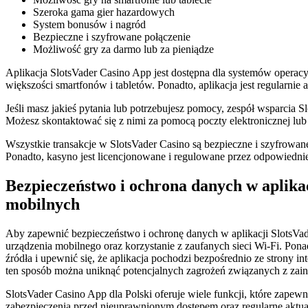
Szeroka gama gier hazardowych
System bonusów i nagród
Bezpieczne i szyfrowane połączenie
Możliwość gry za darmo lub za pieniądze
Aplikacja SlotsVader Casino App jest dostępna dla systemów operacy
większości smartfonów i tabletów. Ponadto, aplikacja jest regularnie
Jeśli masz jakieś pytania lub potrzebujesz pomocy, zespół wsparcia S
Możesz skontaktować się z nimi za pomocą poczty elektronicznej lub
Wszystkie transakcje w SlotsVader Casino są bezpieczne i szyfrowan
Ponadto, kasyno jest licencjonowane i regulowane przez odpowiednie 
Bezpieczeństwo i ochrona danych w aplika
mobilnych
Aby zapewnić bezpieczeństwo i ochronę danych w aplikacji SlotsVa
urządzenia mobilnego oraz korzystanie z zaufanych sieci Wi-Fi. Pona
źródła i upewnić się, że aplikacja pochodzi bezpośrednio ze strony i
ten sposób można uniknąć potencjalnych zagrożeń związanych z zain
SlotsVader Casino App dla Polski oferuje wiele funkcji, które zape
zabezpieczenia przed nieuprawnionym dostępem oraz regularne aktu