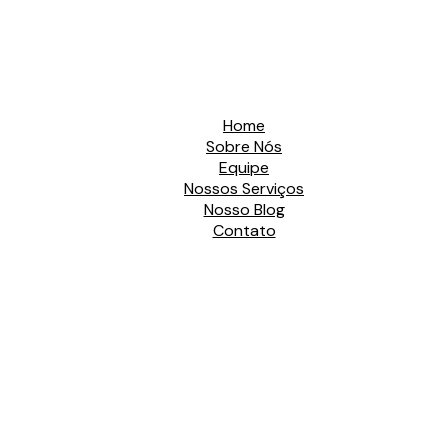
Home
Sobre Nós
Equipe
Nossos Serviços
Nosso Blog
Contato