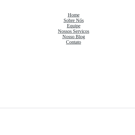
Home
Sobre Nós
Equipe
Nossos Serviços
Nosso Blog
Contato