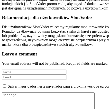
funkcji takich jak SlotsVader promo code, aby uzyskać dodatkowe śr
jest dostępna na urządzeniach mobilnych, co pozwala użytkownikom n
Rekomendacje dla użytkowników SlotsVader
Dla użytkowników SlotsVader zalecamy regularne monitorowanie konta
Ponadto, użytkownicy powinni korzystać z silnych haseł i nie udost
lub problemów, użytkownicy mogą skontaktować się z zespołem wspar
bezpieczeństwa, użytkownicy mogą cieszyć się bezpiecznym i przyj
marka, która dba o bezpieczeństwo swoich użytkowników.
Leave a comment
Your email address will not be published. Required fields are marked 
Salvar meus dados neste navegador para a próxima vez que eu co