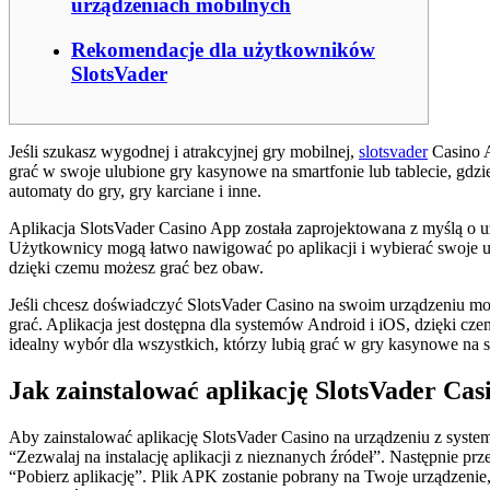
urządzeniach mobilnych
Rekomendacje dla użytkowników
SlotsVader
Jeśli szukasz wygodnej i atrakcyjnej gry mobilnej,
slotsvader
Casino A
grać w swoje ulubione gry kasynowe na smartfonie lub tablecie, gdzie
automaty do gry, gry karciane i inne.
Aplikacja SlotsVader Casino App została zaprojektowana z myślą o uż
Użytkownicy mogą łatwo nawigować po aplikacji i wybierać swoje ulu
dzięki czemu możesz grać bez obaw.
Jeśli chcesz doświadczyć SlotsVader Casino na swoim urządzeniu mob
grać. Aplikacja jest dostępna dla systemów Android i iOS, dzięki cz
idealny wybór dla wszystkich, którzy lubią grać w gry kasynowe na
Jak zainstalować aplikację SlotsVader Ca
Aby zainstalować aplikację SlotsVader Casino na urządzeniu z syste
“Zezwalaj na instalację aplikacji z nieznanych źródeł”. Następnie prze
“Pobierz aplikację”. Plik APK zostanie pobrany na Twoje urządzenie, 