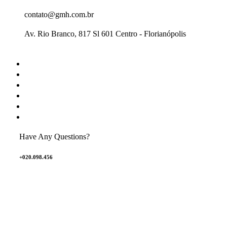
contato@gmh.com.br
Av. Rio Branco, 817 Sl 601 Centro - Florianópolis
Have Any Questions?
+020.098.456