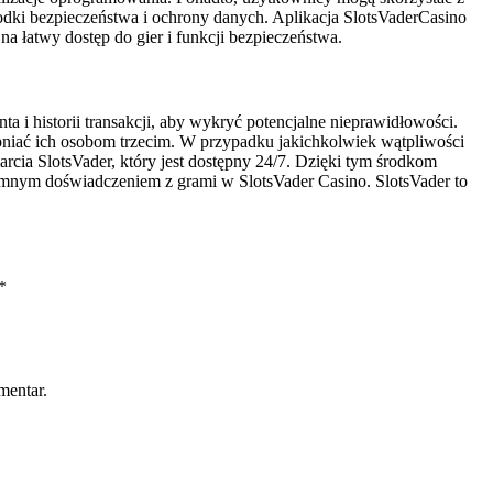
odki bezpieczeństwa i ochrony danych. Aplikacja SlotsVaderCasino
a łatwy dostęp do gier i funkcji bezpieczeństwa.
 i historii transakcji, aby wykryć potencjalne nieprawidłowości.
ępniać ich osobom trzecim. W przypadku jakichkolwiek wątpliwości
cia SlotsVader, który jest dostępny 24/7. Dzięki tym środkom
emnym doświadczeniem z grami w SlotsVader Casino. SlotsVader to
*
mentar.