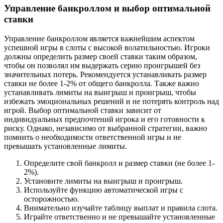
Управление банкроллом и выбор оптимальной
ставки
Управление банкроллом является важнейшим аспектом
успешной игры в слоты с высокой волатильностью. Игроки
должны определить размер своей ставки таким образом,
чтобы он позволял им выдержать серию проигрышей без
значительных потерь. Рекомендуется устанавливать размер
ставки не более 1-2% от общего банкролла. Также важно
устанавливать лимиты на выигрыш и проигрыш, чтобы
избежать эмоциональных решений и не потерять контроль над
игрой. Выбор оптимальной ставки зависит от
индивидуальных предпочтений игрока и его готовности к
риску. Однако, независимо от выбранной стратегии, важно
помнить о необходимости ответственной игры и не
превышать установленные лимиты.
Определите свой банкролл и размер ставки (не более 1-
2%).
Установите лимиты на выигрыш и проигрыш.
Используйте функцию автоматической игры с
осторожностью.
Внимательно изучайте таблицу выплат и правила слота.
Играйте ответственно и не превышайте установленные