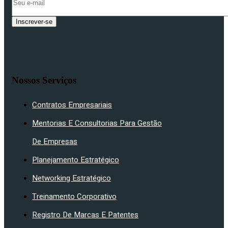
Inscrever-se
Nossos Serviços
Contratos Empresariais
Mentorias E Consultorias Para Gestão
De Empresas
Planejamento Estratégico
Networking Estratégico
Treinamento Corporativo
Registro De Marcas E Patentes