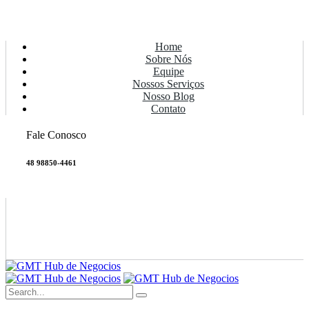
Home
Sobre Nós
Equipe
Nossos Serviços
Nosso Blog
Contato
Fale Conosco
48 98850-4461