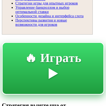
Стратегии игры для опытных игроков
Управление банкроллом и выбор
оптимальной ставки
Особенности дизайна и интерфейса слота
Перспективы развития и новые
возможности для игроков
🔥 Играть
▶️
Стратегия выигрыша от