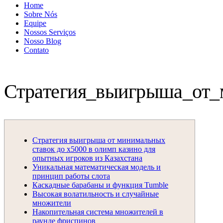
Home
Sobre Nós
Equipe
Nossos Serviços
Nosso Blog
Contato
Стратегия_выигрыша_от_
Стратегия выигрыша от минимальных
ставок до x5000 в олимп казино для
опытных игроков из Казахстана
Уникальная математическая модель и
принцип работы слота
Каскадные барабаны и функция Tumble
Высокая волатильность и случайные
множители
Накопительная система множителей в
раунде фриспинов