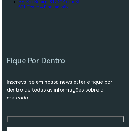
Av. Rio Branco, 817 6º Andar Sl
601 Centro – Florianópolis
Fique Por Dentro
Inscreva-se em nossa newsletter e fique por
dentro de todas as informações sobre o
mercado.