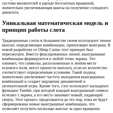
система множителей в раунде бесплатных вращений,
значительно увеличивающая шансы на получение солидного
джекпота.
Уникальная математическая модель и
принцип работы слота
Традиционные слоты в большинстве своем используют линии
выплат, определяющие комбинации, приносящие выигрыш. В
новой разработке от Olimp Casino этот принцип был
пересмотрен. Вместо фиксированных линий, выигрышные
комбинации формируются в любой точке экрана. Это
означает, что символы, расположенные в любом месте
игрового поля, могут принести выплату, если их количество
соответствует определенным условиям. Такой подход
значительно увеличивает частоту выпадения выигрышных
комбинаций и создает ощущение динамичной и
увлекательной игры. Кроме того, слот использует каскадную
функцию Tumble, при которой каждый выигрышный символ
исчезает с экрана, а его место занимает новый, падающий
сверху. Этот процесс продолжается до тех пор, пока не будут
сформированы новые выигрышные комбинации, что
позволяет получить несколько выплат за одно вращение.