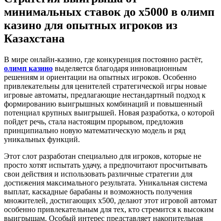
минимальных ставок до x5000 в олимп
казино для опытных игроков из
Казахстана
В мире онлайн-казино, где конкуренция постоянно растёт,
олимп казино
выделяется благодаря инновационным
решениям и ориентации на опытных игроков. Особенно
привлекательны для ценителей стратегической игры новые
игровые автоматы, предлагающие нестандартный подход к
формированию выигрышных комбинаций и повышенный
потенциал крупных выигрышей. Новая разработка, о которой
пойдет речь, стала настоящим прорывом, предложив
принципиально новую математическую модель и ряд
уникальных функций.
Этот слот разработан специально для игроков, которые не
просто хотят испытать удачу, а предпочитают просчитывать
свои действия и использовать различные стратегии для
достижения максимального результата. Уникальная система
выплат, каскадные барабаны и возможность получения
множителей, достигающих x500, делают этот игровой автомат
особенно привлекательным для тех, кто стремится к высоким
выигрышам. Особый интерес представляет накопительная