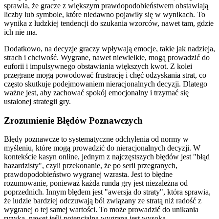
sprawia, że gracze z większym prawdopodobieństwem obstawiają
liczby lub symbole, które niedawno pojawiły się w wynikach. To
wynika z ludzkiej tendencji do szukania wzorców, nawet tam, gdzie
ich nie ma.
Dodatkowo, na decyzje graczy wpływają emocje, takie jak nadzieja,
strach i chciwość. Wygrane, nawet niewielkie, mogą prowadzić do
euforii i impulsywnego obstawiania większych kwot. Z kolei
przegrane mogą powodować frustrację i chęć odzyskania strat, co
często skutkuje podejmowaniem nieracjonalnych decyzji. Dlatego
ważne jest, aby zachować spokój emocjonalny i trzymać się
ustalonej strategii gry.
Zrozumienie Błędów Poznawczych
Błędy poznawcze to systematyczne odchylenia od normy w
myśleniu, które mogą prowadzić do nieracjonalnych decyzji. W
kontekście kasyn online, jednym z najczęstszych błędów jest "błąd
hazardzisty", czyli przekonanie, że po serii przegranych,
prawdopodobieństwo wygranej wzrasta. Jest to błędne
rozumowanie, ponieważ każda runda gry jest niezależna od
poprzednich. Innym błędem jest "awersja do straty", która sprawia,
że ludzie bardziej odczuwają ból związany ze stratą niż radość z
wygranej o tej samej wartości. To może prowadzić do unikania
ryzyka, nawet jeśli potencjalna wygrana jest wysoka.