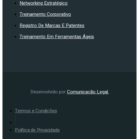
Networking Estratégico
Treinamento Corporativo
Registro De Marcas E Patentes
Treinamento Em Ferramentas Ágeis
Desenvolvido por
Comunicação Legal.
Termos e Condições
Política de Privacidade