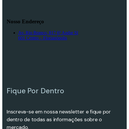
Nosso Endereço
Av. Rio Branco, 817 6º Andar Sl
601 Centro – Florianópolis
Fique Por Dentro
Inscreva-se em nossa newsletter e fique por
dentro de todas as informações sobre o
mercado.