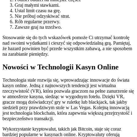
Graj małymi stawkami.
Ustal limit czasu na grę.
Nie próbuj odzyskiwać strat.
Rób regularne przerwy.
Zawsze graj na trzeźwo.
Stosowanie się do tych wskazówek pomoże Ci utrzymać kontrolę
nad swoimi wydatkami i cieszyć się odpowiedzialną grą. Pamiętaj,
że hazard powinien być przede wszystkim zabawą, a nie sposobem
na zarabianie pieniędzy.
Nowości w Technologii Kasyn Online
Technologia stale rozwija się, wprowadzając innowacje do świata
kasyn online. Jedną z najnowszych tendencji jest wirtualna
rzeczywistość (VR), która pozwala graczom na pełne zanurzenie się
w atmosferze kasyna, siedząc w wygodnym fotelu. Dzięki VR,
gracze mogą doświadczyć gry w ruletkę lub blackjack, tak jakby
siedzieli przy prawdziwym stole w Las Vegas. Kolejną innowacją
jest technologia blockchain, która zapewnia większą przejrzystość i
bezpieczeństwo transakcji.
Wykorzystanie kryptowalut, takich jak Bitcoin, staje się coraz
bardziej popularne w kasynach online. Kryptowaluty oferują