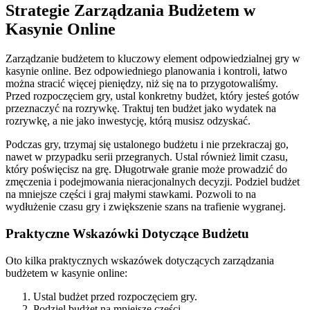
Strategie Zarządzania Budżetem w
Kasynie Online
Zarządzanie budżetem to kluczowy element odpowiedzialnej gry w
kasynie online. Bez odpowiedniego planowania i kontroli, łatwo
można stracić więcej pieniędzy, niż się na to przygotowaliśmy.
Przed rozpoczęciem gry, ustal konkretny budżet, który jesteś gotów
przeznaczyć na rozrywkę. Traktuj ten budżet jako wydatek na
rozrywkę, a nie jako inwestycję, którą musisz odzyskać.
Podczas gry, trzymaj się ustalonego budżetu i nie przekraczaj go,
nawet w przypadku serii przegranych. Ustal również limit czasu,
który poświęcisz na grę. Długotrwałe granie może prowadzić do
zmęczenia i podejmowania nieracjonalnych decyzji. Podziel budżet
na mniejsze części i graj małymi stawkami. Pozwoli to na
wydłużenie czasu gry i zwiększenie szans na trafienie wygranej.
Praktyczne Wskazówki Dotyczące Budżetu
Oto kilka praktycznych wskazówek dotyczących zarządzania
budżetem w kasynie online:
Ustal budżet przed rozpoczęciem gry.
Podziel budżet na mniejsze części.