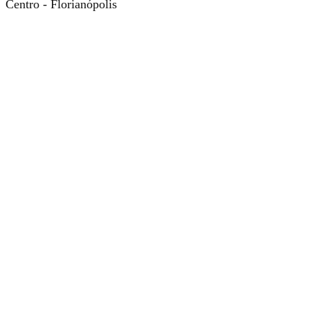
Centro - Florianópolis