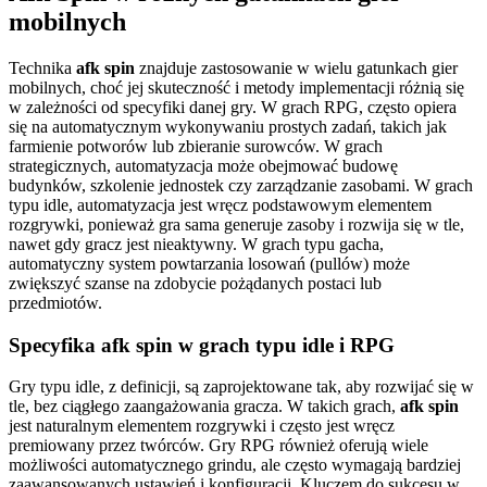
mobilnych
Technika
afk spin
znajduje zastosowanie w wielu gatunkach gier
mobilnych, choć jej skuteczność i metody implementacji różnią się
w zależności od specyfiki danej gry. W grach RPG, często opiera
się na automatycznym wykonywaniu prostych zadań, takich jak
farmienie potworów lub zbieranie surowców. W grach
strategicznych, automatyzacja może obejmować budowę
budynków, szkolenie jednostek czy zarządzanie zasobami. W grach
typu idle, automatyzacja jest wręcz podstawowym elementem
rozgrywki, ponieważ gra sama generuje zasoby i rozwija się w tle,
nawet gdy gracz jest nieaktywny. W grach typu gacha,
automatyczny system powtarzania losowań (pullów) może
zwiększyć szanse na zdobycie pożądanych postaci lub
przedmiotów.
Specyfika afk spin w grach typu idle i RPG
Gry typu idle, z definicji, są zaprojektowane tak, aby rozwijać się w
tle, bez ciągłego zaangażowania gracza. W takich grach,
afk spin
jest naturalnym elementem rozgrywki i często jest wręcz
premiowany przez twórców. Gry RPG również oferują wiele
możliwości automatycznego grindu, ale często wymagają bardziej
zaawansowanych ustawień i konfiguracji. Kluczem do sukcesu w