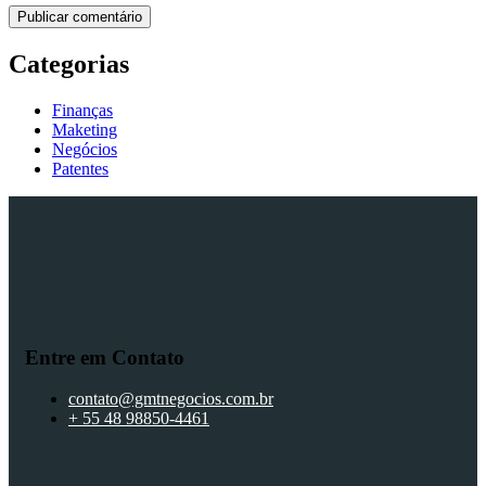
Publicar comentário
Categorias
Finanças
Maketing
Negócios
Patentes
Entre em Contato
contato@gmtnegocios.com.br
+ 55 48 98850-4461