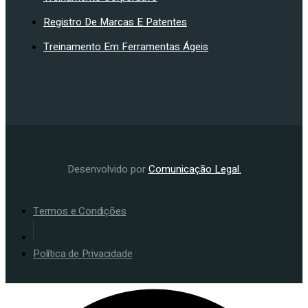
Registro De Marcas E Patentes
Treinamento Em Ferramentas Ágeis
Desenvolvido por
Comunicação Legal.
Termos e Condições
Política de Privacidade