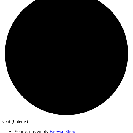
Cart
(0 items)
Your cart is empty
Browse Shop