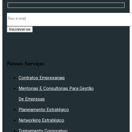
Inscrever-se
Nossos Serviços
Contratos Empresariais
Mentorias E Consultorias Para Gestão
De Empresas
Planejamento Estratégico
Networking Estratégico
Treinamento Corporativo