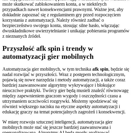
może skutkować zablokowaniem konta, a w niektórych
przypadkach nawet konsekwencjami prawnymi. Ważne jest, aby
dokładnie zapoznać się z regulaminem gry przed rozpoczęciem
korzystania z automatyzacji. Należy również zadbać o
bezpieczeństwo swojego konta, stosując silne hasło, włączając
dwuskładnikowe uwierzytelnianie i unikając pobierania programów
z nieznanych źródeł.
Przyszłość afk spin i trendy w
automatyzacji gier mobilnych
Automatyzacja gier mobilnych, w tym technika
afk spin
, będzie się
nadal rozwijać w przyszłości. Wraz z postępem technologicznym,
pojawią się nowe narzędzia i metody automatyzacji, a także coraz
bardziej zaawansowane algorytmy wykrywające i blokujące
nieuczciwe praktyki. Twórcy gier będą musieli znaleźć równowagę
między zapewnieniem graczom wygody i oszczędności czasu a
utrzymaniem uczciwości rozgrywki. Możemy spodziewać się
również większego nacisku na etyczne aspekty automatyzacji i
edukację graczy na temat potencjalnych zagrożeń i konsekwencji.
W miarę rozwoju sztucznej inteligencji, automatyzacja gier
mobilnych może stać się jeszcze bardziej zaawansowana i
spersonalizowana. Algorytmy AI będą mogły analizować