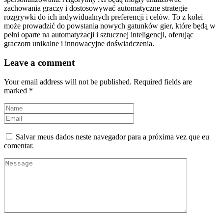
zachowania graczy i dostosowywać automatyczne strategie
rozgrywki do ich indywidualnych preferencji i celów. To z kolei
może prowadzić do powstania nowych gatunków gier, które będą w
pełni oparte na automatyzacji i sztucznej inteligencji, oferując
graczom unikalne i innowacyjne doświadczenia.
Leave a comment
Your email address will not be published. Required fields are
marked *
Salvar meus dados neste navegador para a próxima vez que eu
comentar.