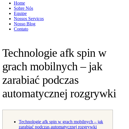
Home
Sobre Nós
Equipe
Nossos Serviços
Nosso Blog
Contato
Technologie afk spin w
grach mobilnych – jak
zarabiać podczas
automatycznej rozgrywki
Technologie afk spin w grach mobilnych – jak
zarabiać podczas automatycznej rozgrywki