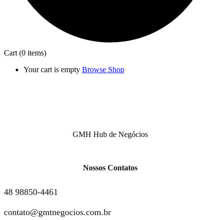
Cart
(0 items)
Your cart is empty
Browse Shop
GMH Hub de Negócios
Nossos Contatos
48 98850-4461
contato@gmtnegocios.com.br