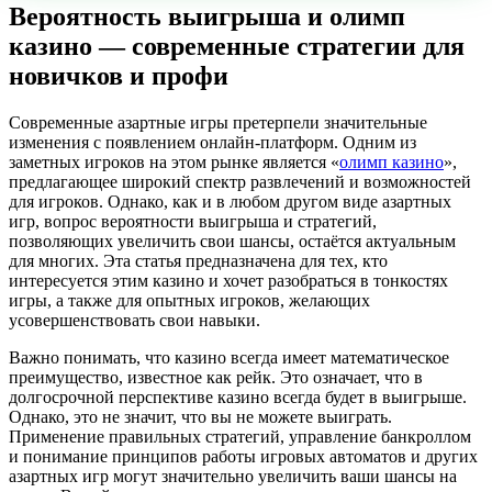
Вероятность выигрыша и олимп
казино — современные стратегии для
новичков и профи
Современные азартные игры претерпели значительные
изменения с появлением онлайн-платформ. Одним из
заметных игроков на этом рынке является «
олимп казино
»,
предлагающее широкий спектр развлечений и возможностей
для игроков. Однако, как и в любом другом виде азартных
игр, вопрос вероятности выигрыша и стратегий,
позволяющих увеличить свои шансы, остаётся актуальным
для многих. Эта статья предназначена для тех, кто
интересуется этим казино и хочет разобраться в тонкостях
игры, а также для опытных игроков, желающих
усовершенствовать свои навыки.
Важно понимать, что казино всегда имеет математическое
преимущество, известное как рейк. Это означает, что в
долгосрочной перспективе казино всегда будет в выигрыше.
Однако, это не значит, что вы не можете выиграть.
Применение правильных стратегий, управление банкроллом
и понимание принципов работы игровых автоматов и других
азартных игр могут значительно увеличить ваши шансы на