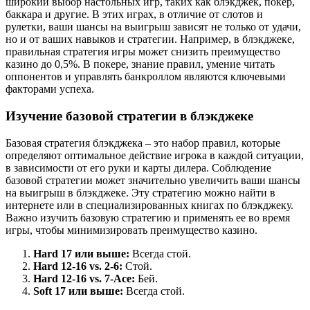
широкий выбор настольных игр, таких как блэкджек, покер,
баккара и другие. В этих играх, в отличие от слотов и
рулетки, ваши шансы на выигрыш зависят не только от удачи,
но и от ваших навыков и стратегии. Например, в блэкджеке,
правильная стратегия игры может снизить преимущество
казино до 0,5%. В покере, знание правил, умение читать
оппонентов и управлять банкроллом являются ключевыми
факторами успеха.
Изучение базовой стратегии в блэкджеке
Базовая стратегия блэкджека – это набор правил, которые
определяют оптимальное действие игрока в каждой ситуации,
в зависимости от его руки и карты дилера. Соблюдение
базовой стратегии может значительно увеличить ваши шансы
на выигрыш в блэкджеке. Эту стратегию можно найти в
интернете или в специализированных книгах по блэкджеку.
Важно изучить базовую стратегию и применять ее во время
игры, чтобы минимизировать преимущество казино.
Hard 17 или выше:
Всегда стой.
Hard 12-16 vs. 2-6:
Стой.
Hard 12-16 vs. 7-Ace:
Бей.
Soft 17 или выше:
Всегда стой.