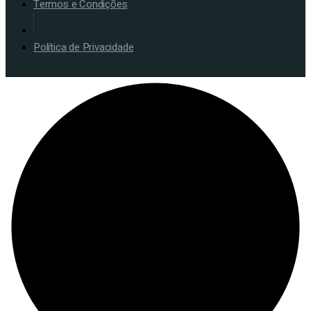
Termos e Condições
Política de Privacidade