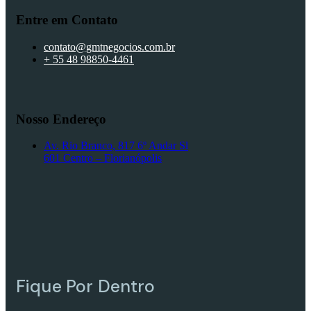
Entre em Contato
contato@gmtnegocios.com.br
+ 55 48 98850-4461
Nosso Endereço
Av. Rio Branco, 817 6º Andar Sl
601 Centro – Florianópolis
Fique Por Dentro