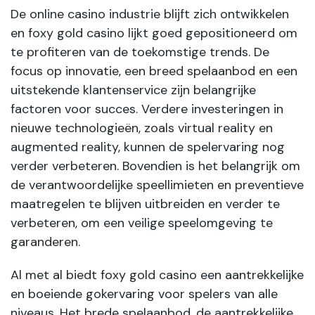
De online casino industrie blijft zich ontwikkelen
en foxy gold casino lijkt goed gepositioneerd om
te profiteren van de toekomstige trends. De
focus op innovatie, een breed spelaanbod en een
uitstekende klantenservice zijn belangrijke
factoren voor succes. Verdere investeringen in
nieuwe technologieën, zoals virtual reality en
augmented reality, kunnen de spelervaring nog
verder verbeteren. Bovendien is het belangrijk om
de verantwoordelijke speellimieten en preventieve
maatregelen te blijven uitbreiden en verder te
verbeteren, om een veilige speelomgeving te
garanderen.
Al met al biedt foxy gold casino een aantrekkelijke
en boeiende gokervaring voor spelers van alle
niveaus. Het brede spelaanbod, de aantrekkelijke