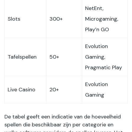
NetEnt,
Slots
300+
Microgaming,
Play’n GO
Evolution
Tafelspellen
50+
Gaming,
Pragmatic Play
Evolution
Live Casino
20+
Gaming
De tabel geeft een indicatie van de hoeveelheid
spellen die beschikbaar zijn per categorie en