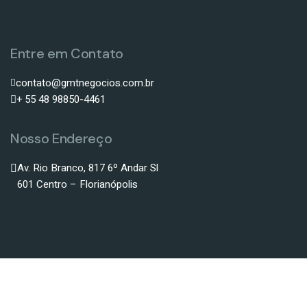
Entre em Contato
contato@gmtnegocios.com.br
+ 55 48 98850-4461
Nosso Endereço
Av. Rio Branco, 817 6º Andar Sl
601 Centro – Florianópolis
Fique Por Dentro