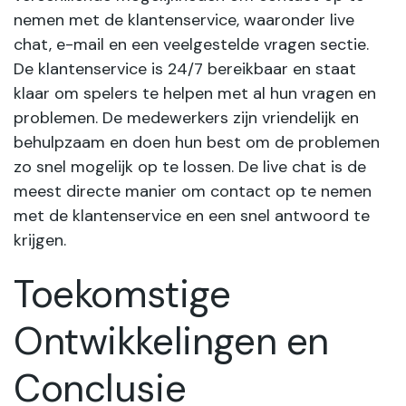
nemen met de klantenservice, waaronder live
chat, e-mail en een veelgestelde vragen sectie.
De klantenservice is 24/7 bereikbaar en staat
klaar om spelers te helpen met al hun vragen en
problemen. De medewerkers zijn vriendelijk en
behulpzaam en doen hun best om de problemen
zo snel mogelijk op te lossen. De live chat is de
meest directe manier om contact op te nemen
met de klantenservice en een snel antwoord te
krijgen.
Toekomstige
Ontwikkelingen en
Conclusie