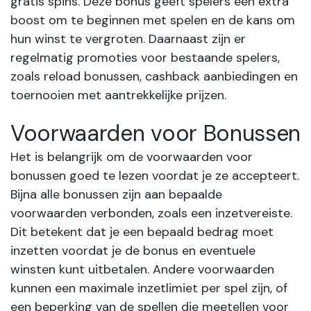
gratis spins. Deze bonus geeft spelers een extra
boost om te beginnen met spelen en de kans om
hun winst te vergroten. Daarnaast zijn er
regelmatig promoties voor bestaande spelers,
zoals reload bonussen, cashback aanbiedingen en
toernooien met aantrekkelijke prijzen.
Voorwaarden voor Bonussen
Het is belangrijk om de voorwaarden voor
bonussen goed te lezen voordat je ze accepteert.
Bijna alle bonussen zijn aan bepaalde
voorwaarden verbonden, zoals een inzetvereiste.
Dit betekent dat je een bepaald bedrag moet
inzetten voordat je de bonus en eventuele
winsten kunt uitbetalen. Andere voorwaarden
kunnen een maximale inzetlimiet per spel zijn, of
een beperking van de spellen die meetellen voor