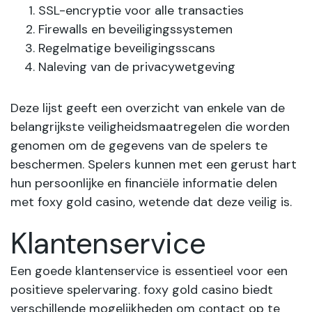
SSL-encryptie voor alle transacties
Firewalls en beveiligingssystemen
Regelmatige beveiligingsscans
Naleving van de privacywetgeving
Deze lijst geeft een overzicht van enkele van de
belangrijkste veiligheidsmaatregelen die worden
genomen om de gegevens van de spelers te
beschermen. Spelers kunnen met een gerust hart
hun persoonlijke en financiële informatie delen
met foxy gold casino, wetende dat deze veilig is.
Klantenservice
Een goede klantenservice is essentieel voor een
positieve spelervaring. foxy gold casino biedt
verschillende mogelijkheden om contact op te